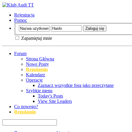
Rejestracja
Pomoc
Zapamiętaj mnie
Forum
Strona Główna
Nowe Posty
Regulamin
Kalendarz
Operacje
Zaznacz wszystkie fora jako przeczytane
Szybkie menu
Today's Posts
View Site Leaders
Co nowego?
Regulamin