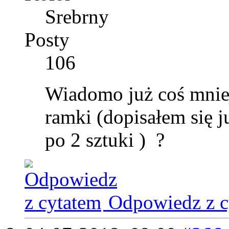
Srebrny
Posty
106
Wiadomo już coś mniej
ramki (dopisałem się j
po 2 sztuki )
?
Odpowiedz z c