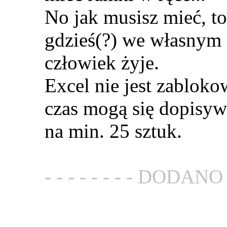
No jak musisz mieć, t
gdzieś(?) we własnym 
człowiek żyje.
Excel nie jest zabloko
czas mogą się dopisyw
na min. 25 sztuk.
- - - - - - - - DODANO - 