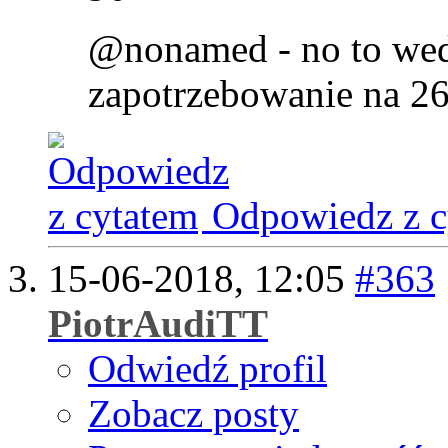
@nonamed - no to wed
zapotrzebowanie na 26
Odpowiedz z c
15-06-2018,
12:05
#363
PiotrAudiTT
Odwiedź profil
Zobacz posty