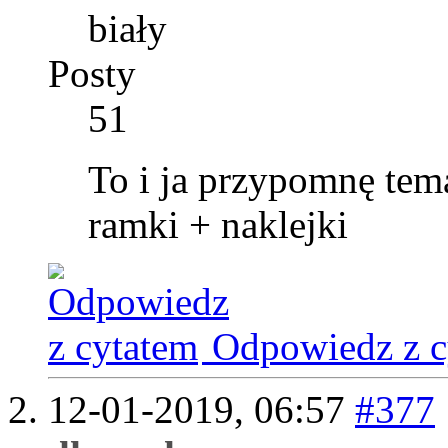
biały
Posty
51
To i ja przypomnę tem
ramki + naklejki
Odpowiedz z c
12-01-2019,
06:57
#377