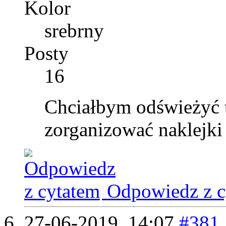
Kolor
srebrny
Posty
16
Chciałbym odświeżyć t
zorganizować naklejki 
Odpowiedz z c
27-06-2019,
14:07
#381