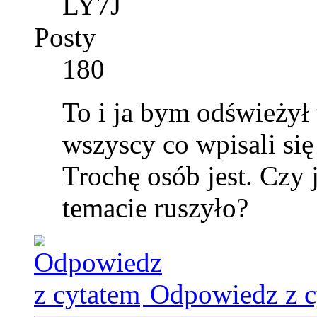
LY7J
Posty
180
To i ja bym odświeżył
wszyscy co wpisali się
Trochę osób jest. Czy j
temacie ruszyło?
Odpowiedz z c