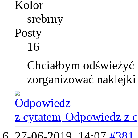
Kolor
srebrny
Posty
16
Chciałbym odświeżyć t
zorganizować naklejki 
Odpowiedz z c
27-06-2019,
14:07
#381