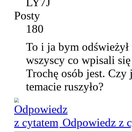
LY7J
Posty
180
To i ja bym odświeżył
wszyscy co wpisali się
Trochę osób jest. Czy j
temacie ruszyło?
Odpowiedz z c