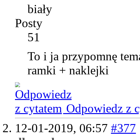
biały
Posty
51
To i ja przypomnę tem
ramki + naklejki
Odpowiedz z c
12-01-2019,
06:57
#377