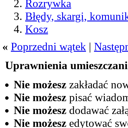
Rozrywka
Błędy, skargi, komuni
Kosz
«
Poprzedni wątek
|
Następ
Uprawnienia umieszczani
Nie możesz
zakładać no
Nie możesz
pisać wiado
Nie możesz
dodawać zał
Nie możesz
edytować sw