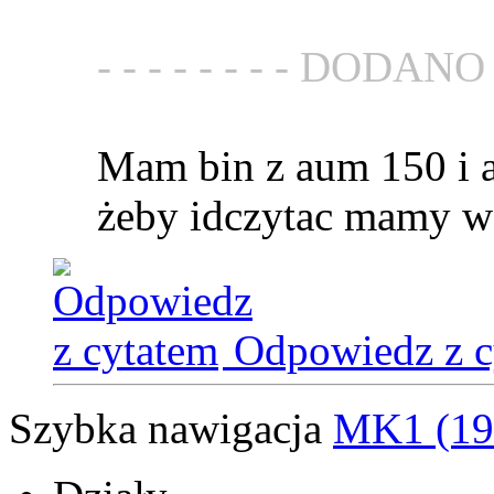
- - - - - - - - DODANO - 
Mam bin z aum 150 i a
żeby idczytac mamy w
Odpowiedz z c
Szybka nawigacja
MK1 (19