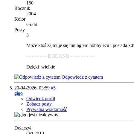
150
Rocznik
2004
Kolor
Grafit
Posty
3
Może ktoś zajmuje się tuningiem hobby ecu i posiada xd
- - - - - - - - DODANO - - - - - - - - -
Dzięki
wielkie
Odpowiedz z cytatem
20-04-2026,
03:59
#5
gigo
Odwiedź profil
Zobacz posty
Prywatna wiadomość
Dołączył
Oct 2013