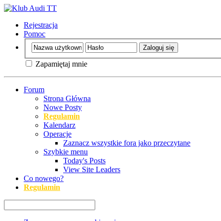
Rejestracja
Pomoc
Zapamiętaj mnie
Forum
Strona Główna
Nowe Posty
Regulamin
Kalendarz
Operacje
Zaznacz wszystkie fora jako przeczytane
Szybkie menu
Today's Posts
View Site Leaders
Co nowego?
Regulamin