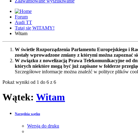
Zaawansowane wyszukiwanie
Forum
Audi TT
Tutaj się WITAMY!
Witam
W świetle Rozporządzenia Parlamentu Europejskiego i Rad
zostały wprowadzone zmiany z którymi można zapoznać s
W związku z nowelizacją Prawa Telekomunikacyjne od dnia
których niektóre mogą być już zapisane w folderze przeglą
Szczegółowe informacje można znaleźć w polityce plików cook
Pokaż wyniki od 1 do 6 z 6
Wątek:
Witam
Narzędzia wątku
Wersja do druku