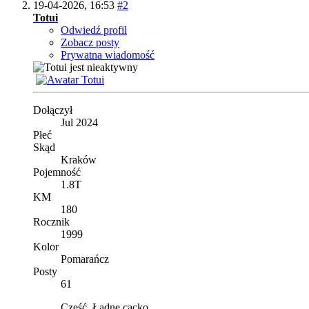
19-04-2026,
16:53
#2
Totui
Odwiedź profil
Zobacz posty
Prywatna wiadomość
Dołączył
Jul 2024
Płeć
Skąd
Kraków
Pojemność
1.8T
KM
180
Rocznik
1999
Kolor
Pomarańcz
Posty
61
Cześć
Ładne cacko