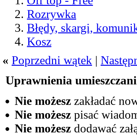
Off top - Free
Rozrywka
Błędy, skargi, komuni
Kosz
«
Poprzedni wątek
|
Następ
Uprawnienia umieszczani
Nie możesz
zakładać no
Nie możesz
pisać wiado
Nie możesz
dodawać zał