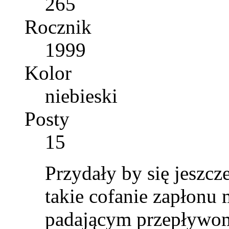
265
Rocznik
1999
Kolor
niebieski
Posty
15
Przydały by się jeszcz
takie cofanie zapłon
padającym przepływo