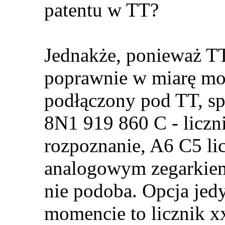
patentu w TT?
Jednakże, ponieważ TT 
poprawnie w miarę mo
podłączony pod TT, s
8N1 919 860 C - liczn
rozpoznanie, A6 C5 li
analogowym zegarkiem,
nie podoba. Opcja jed
momencie to licznik xx