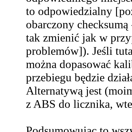
to odpowiedzialny [poz
obarczony checksumą -
tak zmienić jak w prz
problemów]). Jeśli tut
można dopasować kalib
przebiegu będzie dzia
Alternatywą jest (mo
z ABS do licznika, wt
Podsumowując to wszy