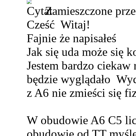
Zamieszczone prz
Cześć
Witaj!
Fajnie że napisałeś
Jak się uda może się 
Jestem bardzo ciekaw r
będzie wyglądało
Wyda
z A6 nie zmieści się f
W obudowie A6 C5 licz
obudowie od TT myślę 