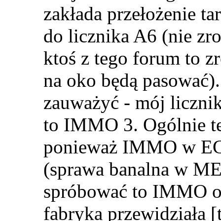
zakłada przełożenie ta
do licznika A6 (nie zr
ktoś z tego forum to z
na oko będą pasować).
zauważyć - mój liczni
to IMMO 3. Ogólnie te
ponieważ IMMO w ECU
(sprawa banalna w ME7
spróbować to IMMO oga
fabryka przewidziała [