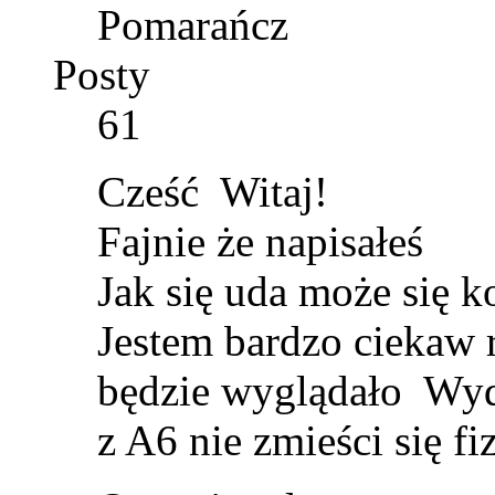
Pomarańcz
Posty
61
Cześć
Witaj!
Fajnie że napisałeś
Jak się uda może się 
Jestem bardzo ciekaw r
będzie wyglądało
Wyda
z A6 nie zmieści się f