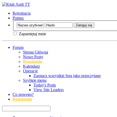
Rejestracja
Pomoc
Zapamiętaj mnie
Forum
Strona Główna
Nowe Posty
Regulamin
Kalendarz
Operacje
Zaznacz wszystkie fora jako przeczytane
Szybkie menu
Today's Posts
View Site Leaders
Co nowego?
Regulamin