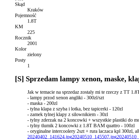
Skąd
Kraków
Pojemność
1.8T
KM
225
Rocznik
2001
Kolor
zielony
Posty
1
[S] Sprzedam lampy xenon, maske, klap
Jak w temacie na sprzedaz zostaly mi te rzeczy z TT 1.8T
- lampy przod xenon angliki - 300zl/szt
- maska - 200zl
- tylna klapa z szyba i lotka, bez tapicerki - 120zl
- zamek tylnej klapy z silownikiem - 30zl
- tylny zderzak na 2 koncowki + wszystkie plastiki do m
- tylny tlumik 2 koncowki z 1.8T BAM quattro - 100zl
- oryginalne intercoolery 2szt + rura laczaca kpl 300zl, 
20240402_141624.jpg
20240510_145507.jpg
20240510_