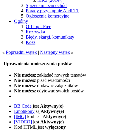
MK3 (2014-)
Sprzedam - samochód
Porady przy kupnie Audi TT
Ogłoszenia komercyjne
Ogólny
Off top - Free
Rozrywka
Błędy, skargi, komunikaty
Kosz
«
Poprzedni wątek
|
Następny wątek
»
Uprawnienia umieszczania postów
Nie możesz
zakładać nowych tematów
Nie możesz
pisać wiadomości
Nie możesz
dodawać załączników
Nie możesz
edytować swoich postów
BB Code
jest
Aktywny(e)
Emotikony
są
Aktywny(e)
[IMG]
kod jest
Aktywny(e)
[VIDEO]
jest
Aktywny(e)
Kod HTML jest
wyłączony