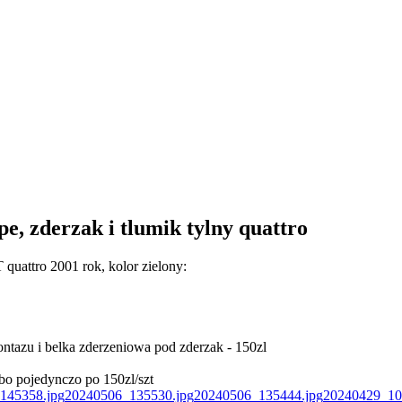
e, zderzak i tlumik tylny quattro
 quattro 2001 rok, kolor zielony:
ontazu i belka zderzeniowa pod zderzak - 150zl
albo pojedynczo po 150zl/szt
145358.jpg
20240506_135530.jpg
20240506_135444.jpg
20240429_10