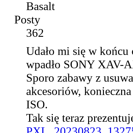
Basalt
Posty
362
Udało mi się w końcu o
wpadło SONY XAV-AX32
Sporo zabawy z usuwan
akcesoriów, konieczna 
ISO.
Tak się teraz prezentuj
PXL_20230823_13275