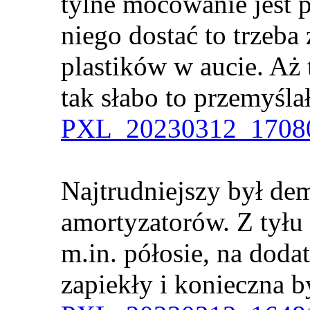
tylne mocowanie jest p
niego dostać to trzeb
plastików w aucie. Aż 
tak słabo to przemyśla
PXL_20230312_17080
Najtrudniejszy był de
amortyzatorów. Z tyłu
m.in. półosie, na dodat
zapiekły i konieczna 