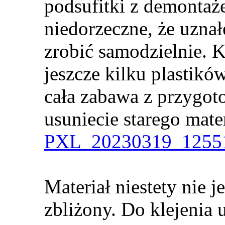
podsufitki z demontaż
niedorzeczne, że uzna
zrobić samodzielnie. 
jeszcze kilku plastikó
cała zabawa z przygot
usuniecie starego mater
PXL_20230319_12551
Materiał niestety nie j
zbliżony. Do klejenia