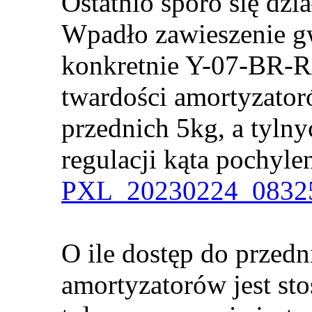
Ostatnio sporo się dzia
Wpadło zawieszenie g
konkretnie Y-07-BR-R
twardości amortyzator
przednich 5kg, a tyln
regulacji kąta pochylen
PXL_20230224_08325
O ile dostęp do przed
amortyzatorów jest sto