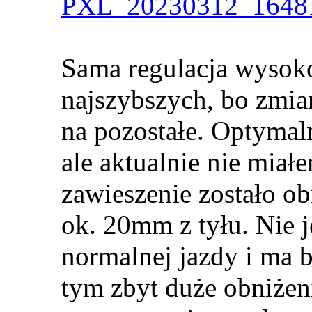
PXL_20230312_16481
Sama regulacja wysokoś
najszybszych, bo zmi
na pozostałe. Optymal
ale aktualnie nie miał
zawieszenie zostało o
ok. 20mm z tyłu. Nie je
normalnej jazdy i ma 
tym zbyt duże obniże