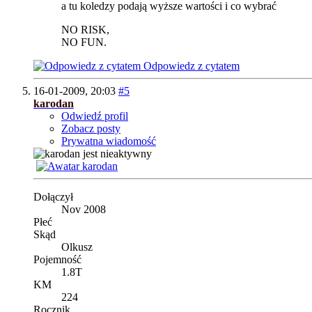
a tu koledzy podają wyższe wartości i co wybrać
NO RISK,
NO FUN.
Odpowiedz z cytatem
16-01-2009,
20:03
#5
karodan
Odwiedź profil
Zobacz posty
Prywatna wiadomość
Dołączył
Nov 2008
Płeć
Skąd
Olkusz
Pojemność
1.8T
KM
224
Rocznik