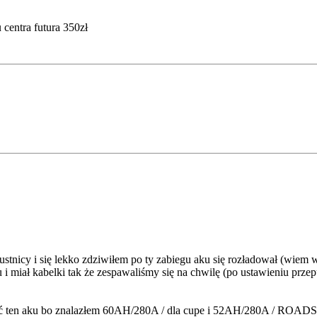
 centra futura 350zł
tnicy i się lekko zdziwiłem po ty zabiegu aku się rozładował (wiem 
u i miał kabelki tak że zespawaliśmy się na chwilę (po ustawieniu prze
yć ten aku bo znalazłem 60AH/280A / dla cupe i 52AH/280A / ROADST