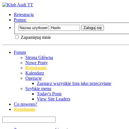
Rejestracja
Pomoc
Zapamiętaj mnie
Forum
Strona Główna
Nowe Posty
Regulamin
Kalendarz
Operacje
Zaznacz wszystkie fora jako przeczytane
Szybkie menu
Today's Posts
View Site Leaders
Co nowego?
Regulamin