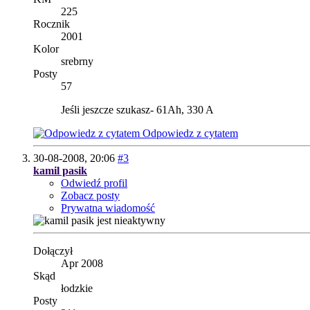
225
Rocznik
2001
Kolor
srebrny
Posty
57
Jeśli jeszcze szukasz- 61Ah, 330 A
Odpowiedz z cytatem
30-08-2008,
20:06
#3
kamil pasik
Odwiedź profil
Zobacz posty
Prywatna wiadomość
Dołączył
Apr 2008
Skąd
łodzkie
Posty