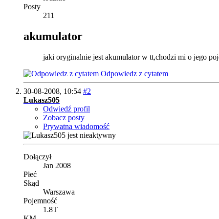
Posty
211
akumulator
jaki oryginalnie jest akumulator w tt,chodzi mi o jego 
Odpowiedz z cytatem
30-08-2008,
10:54
#2
Lukasz505
Odwiedź profil
Zobacz posty
Prywatna wiadomość
Dołączył
Jan 2008
Płeć
Skąd
Warszawa
Pojemność
1.8T
KM