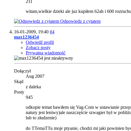
211
witam,wielkie dzieki ale juz kupiłem 62ah i 600 rozruchu
Odpowiedz z cytatem
16-01-2009,
19:40
#4
max1236454
Odwiedź profil
Zobacz posty
Prywatna wiadomość
Dołączył
Aug 2007
Skąd
z daleka
Posty
945
odkopie temat bawiłem się Vag-Com w ustawianie przepus
natury jest leniwy)ale naszczęście szwagier był w pobliż
lub to złudzenie)
do TTemaTTu moje ptyanie, chodzi mi jaki powinien b