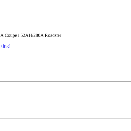
330A Coupe i 52AH/280A Roadster
h.jpg]