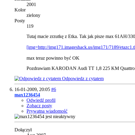
2001
Kolor
zielony
Posty
119
Tutaj macie zrzutkę z Etka. Tak jak pisze max 61AH/
[img=http://img171.imageshack.us/img171/7189/etazc1.t
max teraz powinno być OK
Pozdrawiam KARODAN Audi TT 1,8 225 KM Quattro
Odpowiedz z cytatem
16-01-2009,
20:05
#6
max1236454
Odwiedź profil
Zobacz posty
Prywatna wiadomość
Dołączył