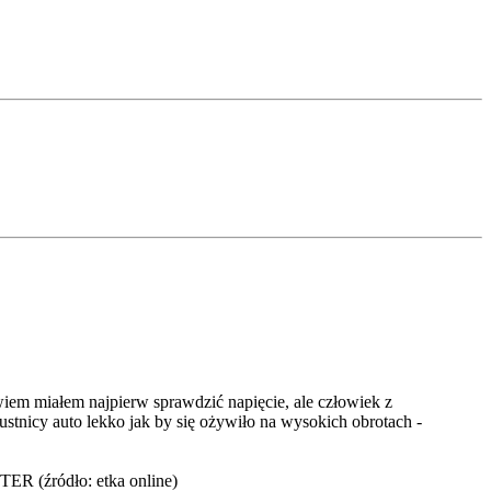
wiem miałem najpierw sprawdzić napięcie, ale człowiek z
pustnicy auto lekko jak by się ożywiło na wysokich obrotach -
ER (źródło: etka online)