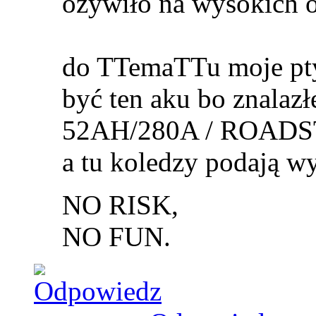
ożywiło na wysokich ob
do TTemaTTu moje pty
być ten aku bo znalaz
52AH/280A / ROADSTE
a tu koledzy podają w
NO RISK,
NO FUN.