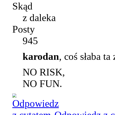
Skąd
z daleka
Posty
945
karodan
, coś słaba ta
NO RISK,
NO FUN.
Odpowiedz z c