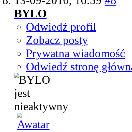
13-09-2010,
16:59
#8
BYLO
Odwiedź profil
Zobacz posty
Prywatna wiadomość
Odwiedź stronę główn