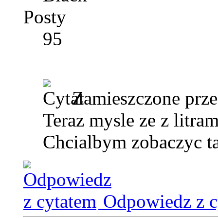
Posty
95
Zamieszczone prz
Teraz mysle ze z litra
Chcialbym zobaczyc ta
Odpowiedz z c