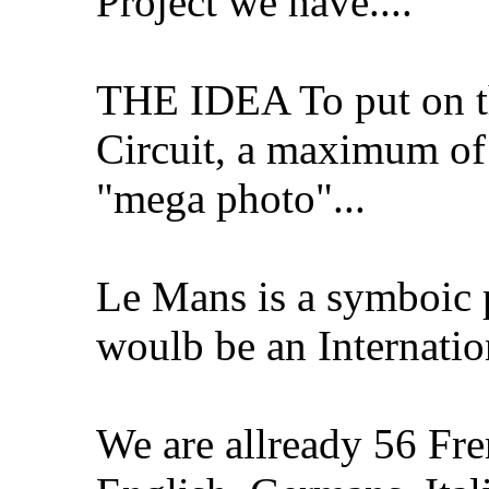
Project we have....
THE IDEA To put on t
Circuit, a maximum of
"mega photo"...
Le Mans is a symboic p
woulb be an Internation
We are allready 56 Fren