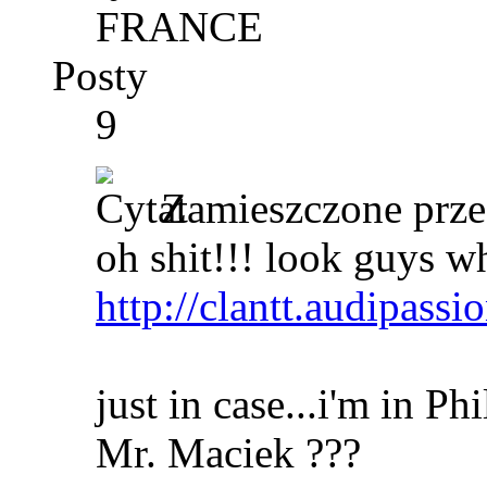
FRANCE
Posty
9
Zamieszczone prz
oh shit!!! look guys w
http://clantt.audipass
just in case...i'm in Ph
Mr. Maciek ???