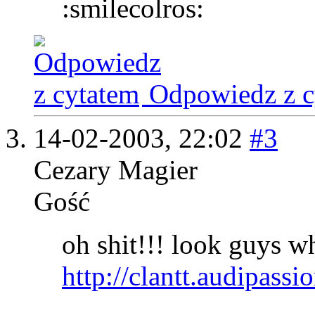
:smilecolros:
Odpowiedz z c
14-02-2003,
22:02
#3
Cezary Magier
Gość
oh shit!!! look guys w
http://clantt.audipass