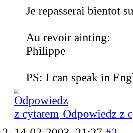
Je repasserai bientot s
Au revoir
ainting:
Philippe
PS: I can speak in Eng
Odpowiedz z c
14-02-2003,
21:27
#2