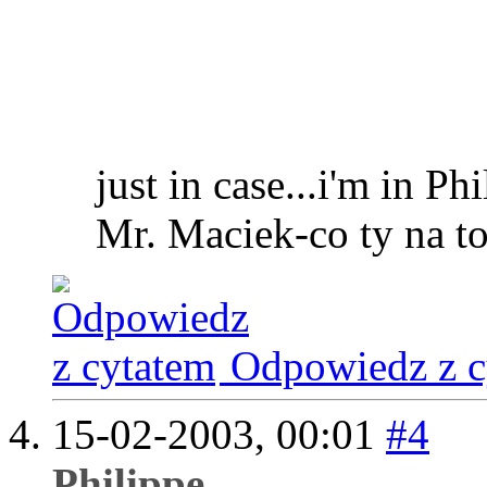
just in case...i'm in Ph
Mr. Maciek-co ty na t
Odpowiedz z c
15-02-2003,
00:01
#4
Philippe