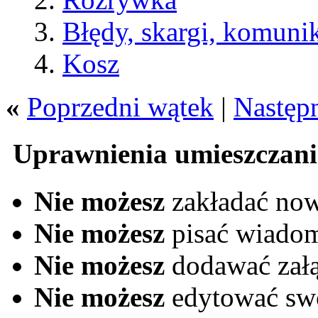
Błędy, skargi, komuni
Kosz
«
Poprzedni wątek
|
Następ
Uprawnienia umieszczani
Nie możesz
zakładać no
Nie możesz
pisać wiado
Nie możesz
dodawać zał
Nie możesz
edytować sw