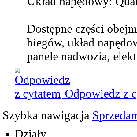
Układ napędowy: Quat
Dostępne części obejmu
biegów, układ napędow
panele nadwozia, elekt
Odpowiedz z c
Szybka nawigacja
Sprzedam
Działy