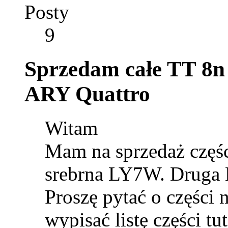
Posty
9
Sprzedam całe TT 8n 
ARY Quattro
Witam
Mam na sprzedaż częś
srebrna LY7W. Druga 
Proszę pytać o części 
wypisać listę części 