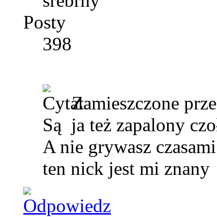
srebrny
Posty
398
Zamieszczone prz
Są
ja też zapalony czoł
A nie grywasz czasam
ten nick jest mi znany