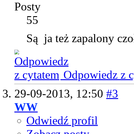
Posty
55
Są
ja też zapalony czoł
Odpowiedz z c
29-09-2013,
12:50
#3
WW
Odwiedź profil
Zobacz posty