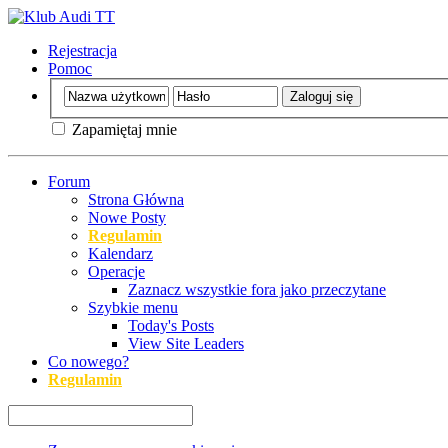
Rejestracja
Pomoc
Zapamiętaj mnie
Forum
Strona Główna
Nowe Posty
Regulamin
Kalendarz
Operacje
Zaznacz wszystkie fora jako przeczytane
Szybkie menu
Today's Posts
View Site Leaders
Co nowego?
Regulamin