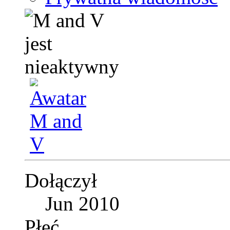
Dołączył
Jun 2010
Płeć