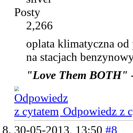
Posty
2,266
oplata klimatyczna od
na stacjach benzynow
"Love Them BOTH" 
Odpowiedz z c
30-05-2013,
13:50
#8