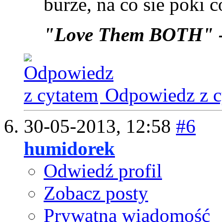
burze, na co sie poki 
"Love Them BOTH" 
Odpowiedz z c
30-05-2013,
12:58
#6
humidorek
Odwiedź profil
Zobacz posty
Prywatna wiadomość