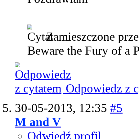
Zamieszczone prz
Beware the Fury of a 
Odpowiedz z c
30-05-2013,
12:35
#5
M and V
Odwiedź profil