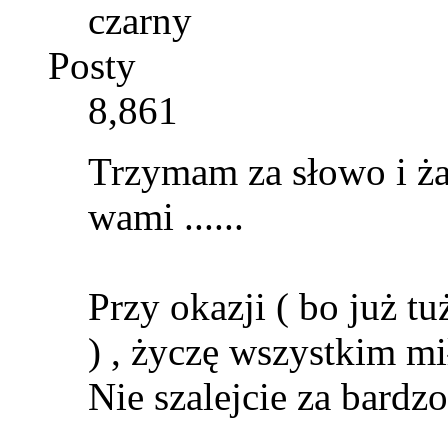
czarny
Posty
8,861
Trzymam za słowo i żał
wami ......
Przy okazji ( bo już tuż
) , życzę wszystkim mi
Nie szalejcie za bardz