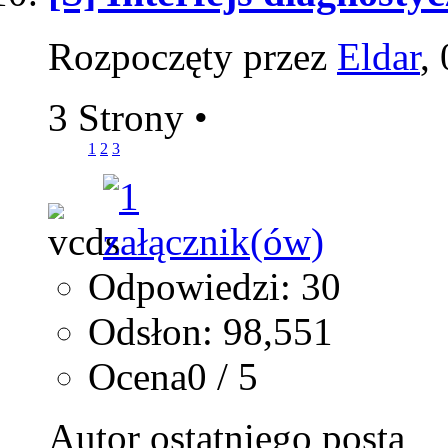
Rozpoczęty przez
Eldar
,
3 Strony
•
1
2
3
Odpowiedzi: 30
Odsłon: 98,551
Ocena0 / 5
Autor ostatniego posta