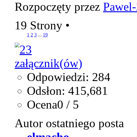
Rozpoczęty przez
Pawel
19 Strony
•
1
2
3
...
19
Odpowiedzi: 284
Odsłon: 415,681
Ocena0 / 5
Autor ostatniego posta
elmacho