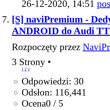
26-12-2020,
14:51
[S] naviPremium - Ded
ANDROID do Audi TT
Rozpoczęty przez
NaviP
3 Strony
•
1
2
3
Odpowiedzi: 30
Odsłon: 116,441
Ocena0 / 5