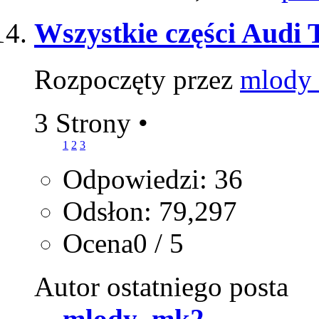
Wszystkie części Aud
Rozpoczęty przez
mlody
3 Strony
•
1
2
3
Odpowiedzi: 36
Odsłon: 79,297
Ocena0 / 5
Autor ostatniego posta
mlody_mk2