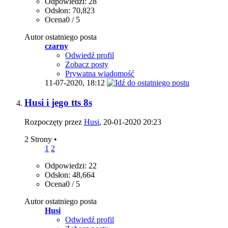
Odpowiedzi: 28
Odsłon: 70,823
Ocena0 / 5
Autor ostatniego posta
czarny
Odwiedź profil
Zobacz posty
Prywatna wiadomość
11-07-2020,
18:12
Husi i jego tts 8s
Rozpoczęty przez
Husi
, 20-01-2020 20:23
2 Strony
•
1
2
Odpowiedzi: 22
Odsłon: 48,664
Ocena0 / 5
Autor ostatniego posta
Husi
Odwiedź profil