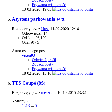
Zobacz posty
Prywatna wiadomość
13-03-2020,
19:03
Asystent parkowania w tt
Rozpoczęty przez
Husi
, 11-02-2020 12:14
Odpowiedzi: 14
Odsłon: 26,129
Ocena0 / 5
Autor ostatniego posta
vixen03
Odwiedź profil
Zobacz posty
Prywatna wiadomość
18-02-2020,
13:10
TTS Coupé (8S)
Rozpoczęty przez
meszrum
, 10-10-2015 23:32
5 Strony
•
1
2
3
...
5