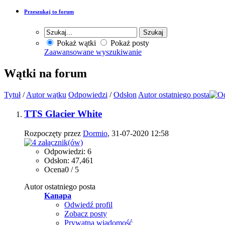
Przeszukaj to forum
Pokaż wątki
Pokaż posty
Zaawansowane wyszukiwanie
Wątki na forum
Tytuł
/
Autor wątku
Odpowiedzi
/
Odsłon
Autor ostatniego posta
TTS Glacier White
Rozpoczęty przez
Dormio
, 31-07-2020 12:58
Odpowiedzi: 6
Odsłon: 47,461
Ocena0 / 5
Autor ostatniego posta
Kanapa
Odwiedź profil
Zobacz posty
Prywatna wiadomość