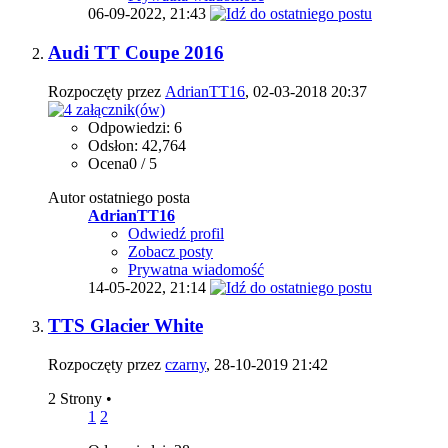
06-09-2022,
21:43
Audi TT Coupe 2016
Rozpoczęty przez
AdrianTT16
, 02-03-2018 20:37
Odpowiedzi: 6
Odsłon: 42,764
Ocena0 / 5
Autor ostatniego posta
AdrianTT16
Odwiedź profil
Zobacz posty
Prywatna wiadomość
14-05-2022,
21:14
TTS Glacier White
Rozpoczęty przez
czarny
, 28-10-2019 21:42
2 Strony
•
1
2