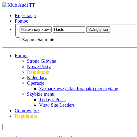
Rejestracja
Pomoc
Zapamiętaj mnie
Forum
Strona Główna
Nowe Posty
Regulamin
Kalendarz
Operacje
Zaznacz wszystkie fora jako przeczytane
Szybkie menu
Today's Posts
View Site Leaders
Co nowego?
Regulamin