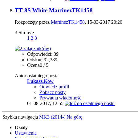
TT 8S White MartinezTK1458
Rozpoczęty przez
MartinezTK1458
, 15-03-2017 20:20
3 Strony
•
1
2
3
Odpowiedzi: 39
Odsłon: 92,389
Ocena0 / 5
Autor ostatniego posta
Lukasz.Kow
Odwiedź profil
Zobacz posty
Prywatna wiadomość
01-08-2017,
12:55
Szybka nawigacja
MK3 (2014-)
Na górę
Działy
Ustawienia