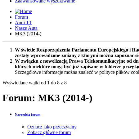
Zaawansowane wyszukiwanie
Forum
Audi TT
Nasze Auta
MK3 (2014-)
W świetle Rozporządzenia Parlamentu Europejskiego i Rad
zostały wprowadzone zmiany z którymi można zapoznać s
W związku z nowelizacją Prawa Telekomunikacyjne od dnia
których niektóre mogą być już zapisane w folderze przeglą
Szczegółowe informacje można znaleźć w polityce plików cook
Wyświetlane wątki od 1 do 8 z 8
Forum:
MK3 (2014-)
Narzędzia forum
Oznacz jako przeczytany
Zobacz główne forum