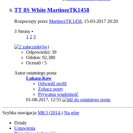
TT 8S White MartinezTK1458
Rozpoczęty przez
MartinezTK1458
, 15-03-2017 20:20
3 Strony
•
1
2
3
Odpowiedzi: 39
Odsłon: 92,380
Ocena0 / 5
Autor ostatniego posta
Lukasz.Kow
Odwiedź profil
Zobacz posty
Prywatna wiadomość
01-08-2017,
12:55
Szybka nawigacja
MK3 (2014-)
Na górę
Działy
Ustawienia