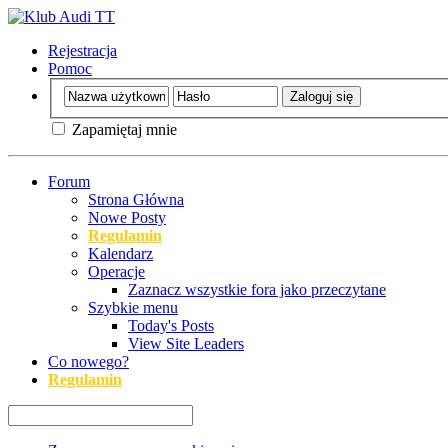
Rejestracja
Pomoc
Zapamiętaj mnie
Forum
Strona Główna
Nowe Posty
Regulamin
Kalendarz
Operacje
Zaznacz wszystkie fora jako przeczytane
Szybkie menu
Today's Posts
View Site Leaders
Co nowego?
Regulamin