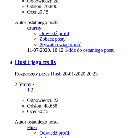
Odpowiedzi: 28
Odsłon: 70,806
Ocena0 / 5
Autor ostatniego posta
czarny
Odwiedź profil
Zobacz posty
Prywatna wiadomość
11-07-2020,
18:12
Husi i jego tts 8s
Rozpoczęty przez
Husi
, 20-01-2020 20:23
2 Strony
•
1
2
Odpowiedzi: 22
Odsłon: 48,658
Ocena0 / 5
Autor ostatniego posta
Husi
Odwiedź profil