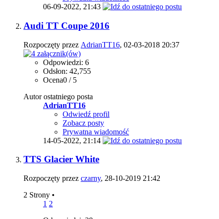
06-09-2022,
21:43
Audi TT Coupe 2016
Rozpoczęty przez
AdrianTT16
, 02-03-2018 20:37
Odpowiedzi: 6
Odsłon: 42,755
Ocena0 / 5
Autor ostatniego posta
AdrianTT16
Odwiedź profil
Zobacz posty
Prywatna wiadomość
14-05-2022,
21:14
TTS Glacier White
Rozpoczęty przez
czarny
, 28-10-2019 21:42
2 Strony
•
1
2