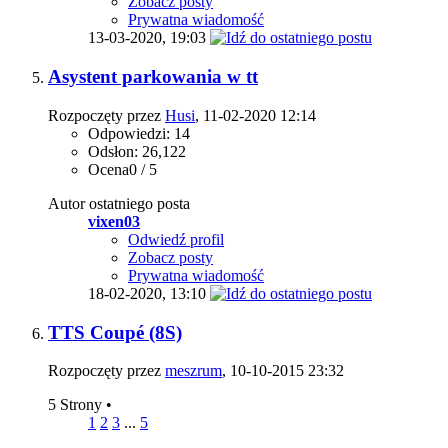
Zobacz posty
Prywatna wiadomość
13-03-2020,
19:03
Asystent parkowania w tt
Rozpoczęty przez
Husi
, 11-02-2020 12:14
Odpowiedzi: 14
Odsłon: 26,122
Ocena0 / 5
Autor ostatniego posta
vixen03
Odwiedź profil
Zobacz posty
Prywatna wiadomość
18-02-2020,
13:10
TTS Coupé (8S)
Rozpoczęty przez
meszrum
, 10-10-2015 23:32
5 Strony
•
1
2
3
...
5