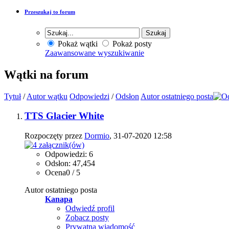
Przeszukaj to forum
Pokaż wątki
Pokaż posty
Zaawansowane wyszukiwanie
Wątki na forum
Tytuł
/
Autor wątku
Odpowiedzi
/
Odsłon
Autor ostatniego posta
TTS Glacier White
Rozpoczęty przez
Dormio
, 31-07-2020 12:58
Odpowiedzi: 6
Odsłon: 47,454
Ocena0 / 5
Autor ostatniego posta
Kanapa
Odwiedź profil
Zobacz posty
Prywatna wiadomość