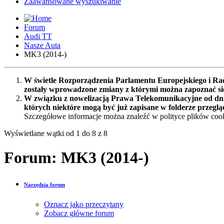
Zaawansowane wyszukiwanie
Forum
Audi TT
Nasze Auta
MK3 (2014-)
W świetle Rozporządzenia Parlamentu Europejskiego i Rad
zostały wprowadzone zmiany z którymi można zapoznać s
W związku z nowelizacją Prawa Telekomunikacyjne od dnia
których niektóre mogą być już zapisane w folderze przeglą
Szczegółowe informacje można znaleźć w polityce plików cook
Wyświetlane wątki od 1 do 8 z 8
Forum:
MK3 (2014-)
Narzędzia forum
Oznacz jako przeczytany
Zobacz główne forum