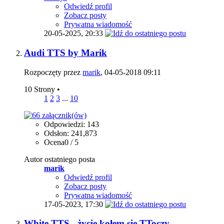
Odwiedź profil
Zobacz posty
Prywatna wiadomość
20-05-2025,
20:33
Audi TTS by Marik
Rozpoczęty przez
marik
, 04-05-2018 09:11
10 Strony
•
1
2
3
...
10
Odpowiedzi: 143
Odsłon: 241,873
Ocena0 / 5
Autor ostatniego posta
marik
Odwiedź profil
Zobacz posty
Prywatna wiadomość
17-05-2023,
17:30
White TTS - życie kołem się TToczy