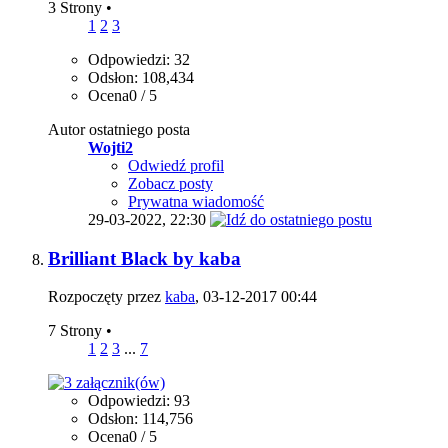
3 Strony
•
1
2
3
Odpowiedzi: 32
Odsłon: 108,434
Ocena0 / 5
Autor ostatniego posta
Wojti2
Odwiedź profil
Zobacz posty
Prywatna wiadomość
29-03-2022,
22:30
Brilliant Black by kaba
Rozpoczęty przez
kaba
, 03-12-2017 00:44
7 Strony
•
1
2
3
...
7
Odpowiedzi: 93
Odsłon: 114,756
Ocena0 / 5