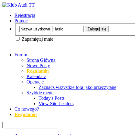
Rejestracja
Pomoc
Zapamiętaj mnie
Forum
Strona Główna
Nowe Posty
Regulamin
Kalendarz
Operacje
Zaznacz wszystkie fora jako przeczytane
Szybkie menu
Today's Posts
View Site Leaders
Co nowego?
Regulamin