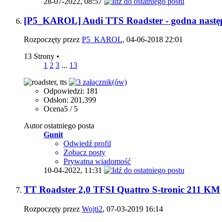
28-07-2022,
08:57
[P5_KAROL] Audi TTS Roadster - godna następ
Rozpoczęty przez
P5_KAROL
, 04-06-2018 22:01
13 Strony
•
1
2
3
...
13
Odpowiedzi: 181
Odsłon: 201,399
Ocena5 / 5
Autor ostatniego posta
Gunit
Odwiedź profil
Zobacz posty
Prywatna wiadomość
10-04-2022,
11:31
TT Roadster 2,0 TFSI Quattro S-tronic 211 KM
Rozpoczęty przez
Wojti2
, 07-03-2019 16:14