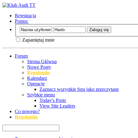
Rejestracja
Pomoc
Zapamiętaj mnie
Forum
Strona Główna
Nowe Posty
Regulamin
Kalendarz
Operacje
Zaznacz wszystkie fora jako przeczytane
Szybkie menu
Today's Posts
View Site Leaders
Co nowego?
Regulamin