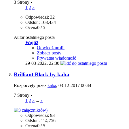
3 Strony
•
1
2
3
Odpowiedzi: 32
Odsłon: 108,434
Ocena0 / 5
Autor ostatniego posta
Wojti2
Odwiedź profil
Zobacz posty
Prywatna wiadomość
29-03-2022,
22:30
Brilliant Black by kaba
Rozpoczęty przez
kaba
, 03-12-2017 00:44
7 Strony
•
1
2
3
...
7
Odpowiedzi: 93
Odsłon: 114,756
Ocena0 / 5