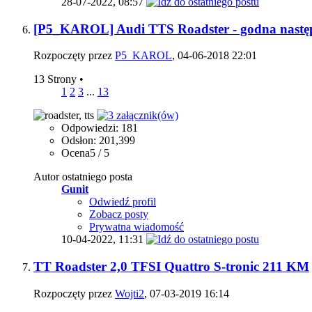
28-07-2022,
08:57
[P5_KAROL] Audi TTS Roadster - godna następ
Rozpoczęty przez
P5_KAROL
, 04-06-2018 22:01
13 Strony
•
1
2
3
...
13
Odpowiedzi: 181
Odsłon: 201,399
Ocena5 / 5
Autor ostatniego posta
Gunit
Odwiedź profil
Zobacz posty
Prywatna wiadomość
10-04-2022,
11:31
TT Roadster 2,0 TFSI Quattro S-tronic 211 KM
Rozpoczęty przez
Wojti2
, 07-03-2019 16:14