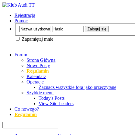
Rejestracja
Pomoc
Zapamiętaj mnie
Forum
Strona Główna
Nowe Posty
Regulamin
Kalendarz
Operacje
Zaznacz wszystkie fora jako przeczytane
Szybkie menu
Today's Posts
View Site Leaders
Co nowego?
Regulamin