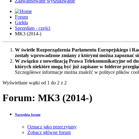
Zaawansowane wyszukiwanie
Forum
Giełda
Sprzedam - części
MK3 (2014-)
W świetle Rozporządzenia Parlamentu Europejskiego i Rad
zostały wprowadzone zmiany z którymi można zapoznać s
W związku z nowelizacją Prawa Telekomunikacyjne od dnia
których niektóre mogą być już zapisane w folderze przeglą
Szczegółowe informacje można znaleźć w polityce plików cook
Wyświetlane wątki od 1 do 2 z 2
Forum:
MK3 (2014-)
Narzędzia forum
Oznacz jako przeczytany
Zobacz główne forum