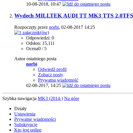
10-08-2018,
10:47
Wydech MILLTEK AUDI TT MK3 TTS 2.0TF
Rozpoczęty przez
norbi
, 02-08-2017 14:25
Odpowiedzi: 0
Odsłon: 15,111
Ocena0 / 5
Autor ostatniego posta
norbi
Odwiedź profil
Zobacz posty
Prywatna wiadomość
02-08-2017,
14:25
Szybka nawigacja
MK3 (2014-)
Na górę
Działy
Ustawienia
Prywatne wiadomości
Subskrypcje
Kto jest online