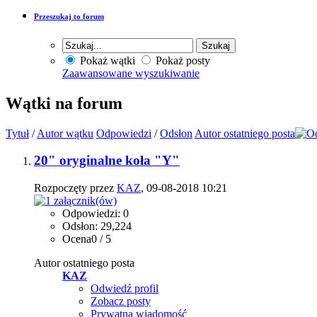
Przeszukaj to forum
Pokaż wątki
Pokaż posty
Zaawansowane wyszukiwanie
Wątki na forum
Tytuł
/
Autor wątku
Odpowiedzi
/
Odsłon
Autor ostatniego posta
20" oryginalne koła "Y"
Rozpoczęty przez
KAZ
, 09-08-2018 10:21
Odpowiedzi: 0
Odsłon: 29,224
Ocena0 / 5
Autor ostatniego posta
KAZ
Odwiedź profil
Zobacz posty
Prywatna wiadomość