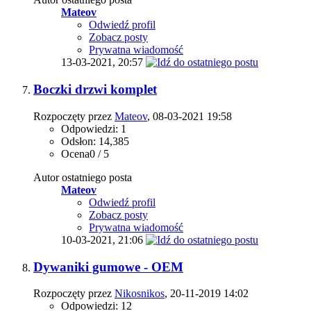
Mateov
Odwiedź profil
Zobacz posty
Prywatna wiadomość
13-03-2021,
20:57
Boczki drzwi komplet
Rozpoczęty przez
Mateov
, 08-03-2021 19:58
Odpowiedzi: 1
Odsłon: 14,385
Ocena0 / 5
Autor ostatniego posta
Mateov
Odwiedź profil
Zobacz posty
Prywatna wiadomość
10-03-2021,
21:06
Dywaniki gumowe - OEM
Rozpoczęty przez
Nikosnikos
, 20-11-2019 14:02
Odpowiedzi: 12