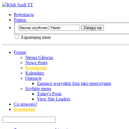
Rejestracja
Pomoc
Zapamiętaj mnie
Forum
Strona Główna
Nowe Posty
Regulamin
Kalendarz
Operacje
Zaznacz wszystkie fora jako przeczytane
Szybkie menu
Today's Posts
View Site Leaders
Co nowego?
Regulamin