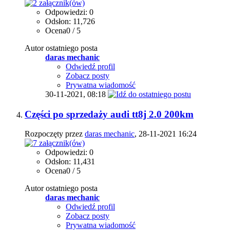
Odpowiedzi: 0
Odsłon: 11,726
Ocena0 / 5
Autor ostatniego posta
daras mechanic
Odwiedź profil
Zobacz posty
Prywatna wiadomość
30-11-2021,
08:18
Części po sprzedaży audi tt8j 2.0 200km
Rozpoczęty przez
daras mechanic
, 28-11-2021 16:24
Odpowiedzi: 0
Odsłon: 11,431
Ocena0 / 5
Autor ostatniego posta
daras mechanic
Odwiedź profil
Zobacz posty
Prywatna wiadomość