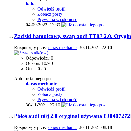
kaba
Odwiedź profil
Zobacz posty
Prywatna wiadomość
04-09-2022,
13:39
Zaciski hamulcowe, swap audi TT8J 2.0. Orygin
Rozpoczęty przez
daras mechanic
, 30-11-2021 22:10
Odpowiedzi: 0
Odsłon: 10,910
Ocena0 / 5
Autor ostatniego posta
daras mechanic
Odwiedź profil
Zobacz posty
Prywatna wiadomość
30-11-2021,
22:10
Półoś audi tt8j 2.0 oryginał używana 8J040727
Rozpoczęty przez
daras mechanic
, 30-11-2021 08:18