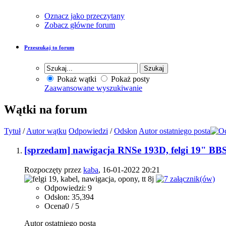
Oznacz jako przeczytany
Zobacz główne forum
Przeszukaj to forum
Pokaż wątki
Pokaż posty
Zaawansowane wyszukiwanie
Wątki na forum
Tytuł
/
Autor wątku
Odpowiedzi
/
Odsłon
Autor ostatniego posta
[sprzedam] nawigacja RNSe 193D, felgi 19" BBS 
Rozpoczęty przez
kaba
, 16-01-2022 20:21
Odpowiedzi: 9
Odsłon: 35,394
Ocena0 / 5
Autor ostatniego posta