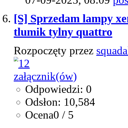
[S] Sprzedam lampy xen
tlumik tylny quattro
Rozpoczęty przez
squada
Odpowiedzi: 0
Odsłon: 10,584
Ocena0 / 5