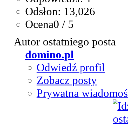
Odsłon: 13,026
Ocena0 / 5
Autor ostatniego posta
domino.pl
Odwiedź profil
Zobacz posty
Prywatna wiadomoś