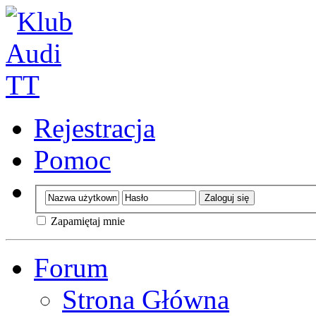
Rejestracja
Pomoc
Zapamiętaj mnie
Forum
Strona Główna