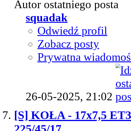
Autor ostatniego posta
squadak
Odwiedź profil
Zobacz posty
Prywatna wiadomoś
26-05-2025,
21:02
[S] KOŁA - 17x7,5 
225/45/17