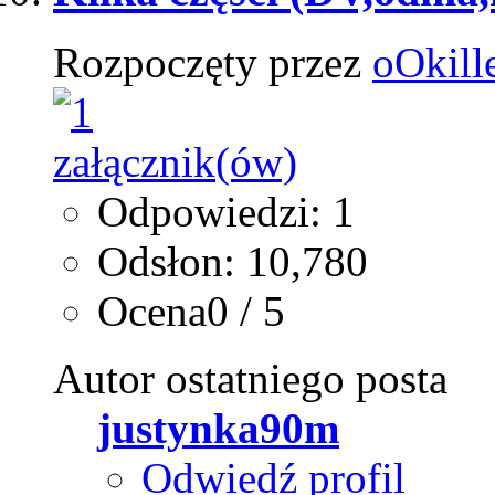
Rozpoczęty przez
oOkill
Odpowiedzi: 1
Odsłon: 10,780
Ocena0 / 5
Autor ostatniego posta
justynka90m
Odwiedź profil