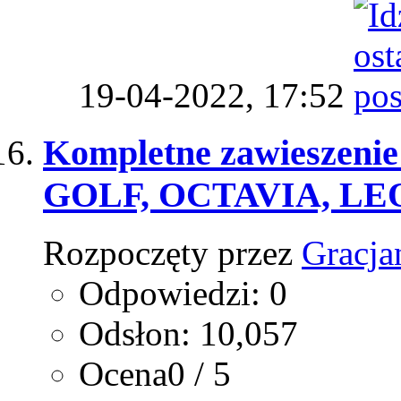
19-04-2022,
17:52
Kompletne zawieszenie 
GOLF, OCTAVIA, LE
Rozpoczęty przez
Gracj
Odpowiedzi: 0
Odsłon: 10,057
Ocena0 / 5