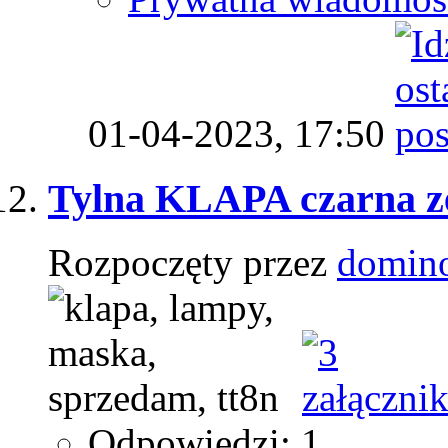
01-04-2023,
17:50
Tylna KLAPA czarna z
Rozpoczęty przez
domino
Odpowiedzi: 1