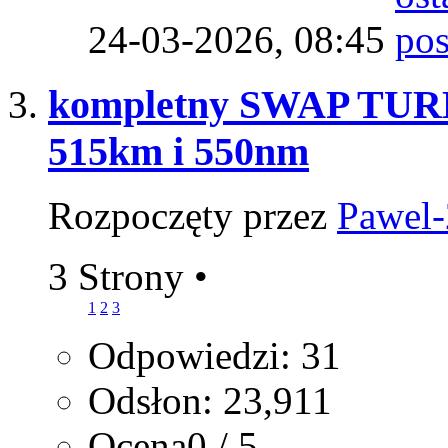
24-03-2026,
08:45
kompletny SWAP TU
515km i 550nm
Rozpoczęty przez
Pawel
3 Strony
•
1
2
3
Odpowiedzi: 31
Odsłon: 23,911
Ocena0 / 5