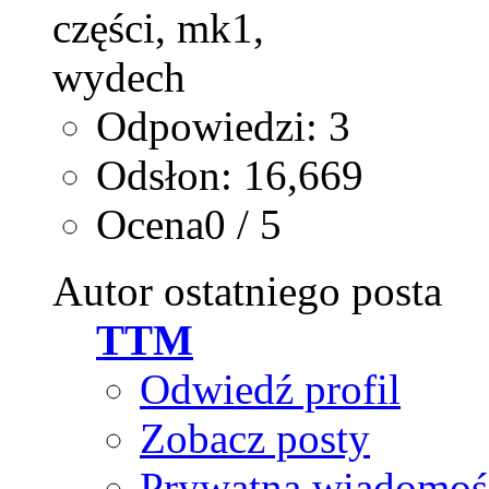
Odpowiedzi: 3
Odsłon: 16,669
Ocena0 / 5
Autor ostatniego posta
TTM
Odwiedź profil
Zobacz posty
Prywatna wiadomoś