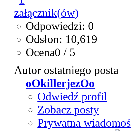
Odpowiedzi: 0
Odsłon: 10,619
Ocena0 / 5
Autor ostatniego posta
oOkillerjezOo
Odwiedź profil
Zobacz posty
Prywatna wiadomoś