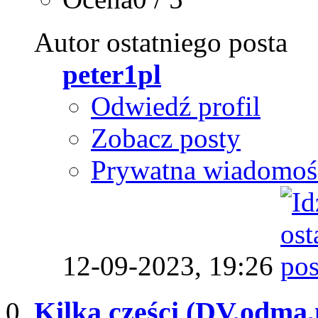
Autor ostatniego posta
peter1pl
Odwiedź profil
Zobacz posty
Prywatna wiadomoś
12-09-2023,
19:26
Kilka części (DV,odma,