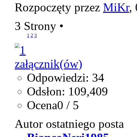
Rozpoczęty przez
MiKr
,
3 Strony
•
1
2
3
Odpowiedzi: 34
Odsłon: 109,409
Ocena0 / 5
Autor ostatniego posta