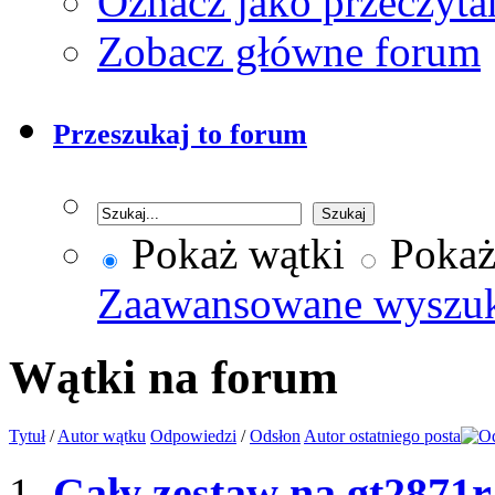
Oznacz jako przeczyta
Zobacz główne forum
Przeszukaj to forum
Pokaż wątki
Pokaż
Zaawansowane wyszu
Wątki na forum
Tytuł
/
Autor wątku
Odpowiedzi
/
Odsłon
Autor ostatniego posta
Cały zestaw na gt2871r 