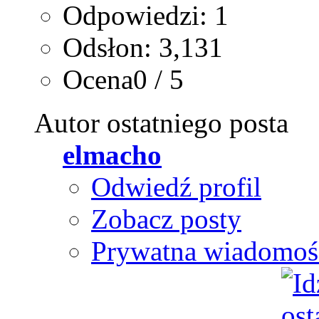
Odpowiedzi: 1
Odsłon: 3,131
Ocena0 / 5
Autor ostatniego posta
elmacho
Odwiedź profil
Zobacz posty
Prywatna wiadomoś