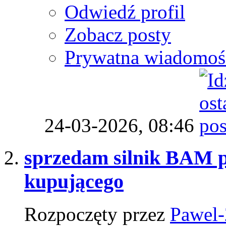
Odwiedź profil
Zobacz posty
Prywatna wiadomoś
24-03-2026,
08:46
sprzedam silnik BAM p
kupującego
Rozpoczęty przez
Pawel