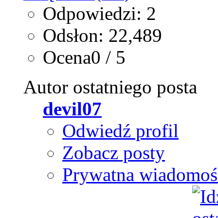
Odpowiedzi: 2
Odsłon: 22,489
Ocena0 / 5
Autor ostatniego posta
devil07
Odwiedź profil
Zobacz posty
Prywatna wiadomoś