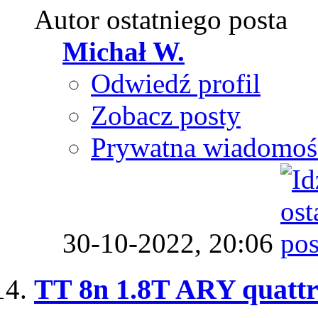
Autor ostatniego posta
Michał W.
Odwiedź profil
Zobacz posty
Prywatna wiadomoś
30-10-2022,
20:06
TT 8n 1.8T ARY quat