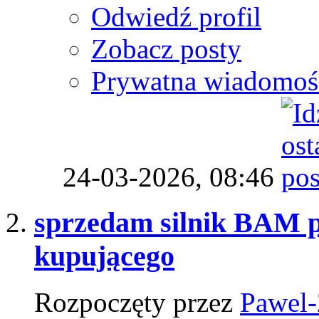
Odwiedź profil
Zobacz posty
Prywatna wiadomoś
24-03-2026,
08:46
sprzedam silnik BAM p
kupującego
Rozpoczęty przez
Pawel