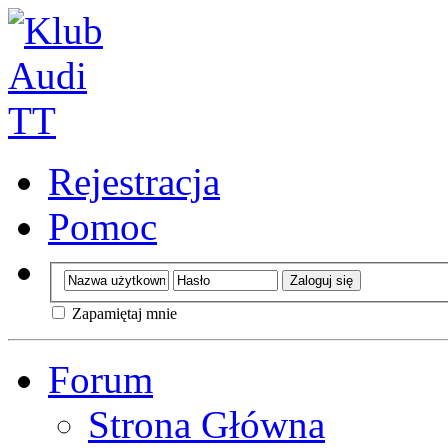
Rejestracja
Pomoc
Zapamiętaj mnie
Forum
Strona Główna