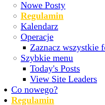
Nowe Posty
Regulamin
Kalendarz
Operacje
Zaznacz wszystkie f
Szybkie menu
Today's Posts
View Site Leaders
Co nowego?
Regulamin