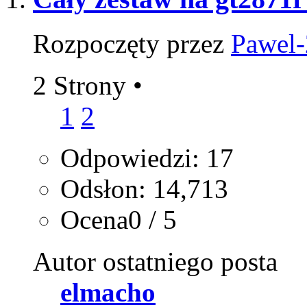
Rozpoczęty przez
Pawel
2 Strony
•
1
2
Odpowiedzi: 17
Odsłon: 14,713
Ocena0 / 5
Autor ostatniego posta
elmacho