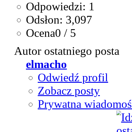
Odpowiedzi: 1
Odsłon: 3,097
Ocena0 / 5
Autor ostatniego posta
elmacho
Odwiedź profil
Zobacz posty
Prywatna wiadomoś