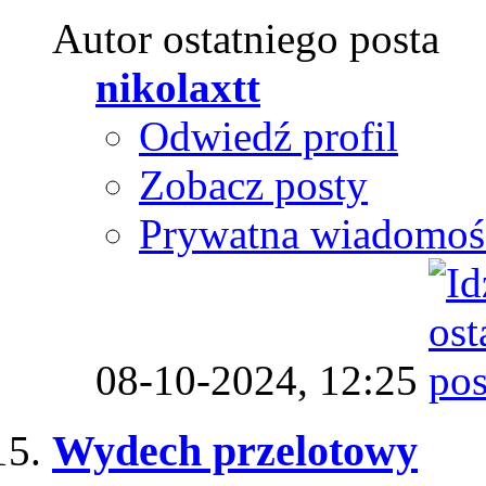
Autor ostatniego posta
nikolaxtt
Odwiedź profil
Zobacz posty
Prywatna wiadomoś
08-10-2024,
12:25
Wydech przelotowy