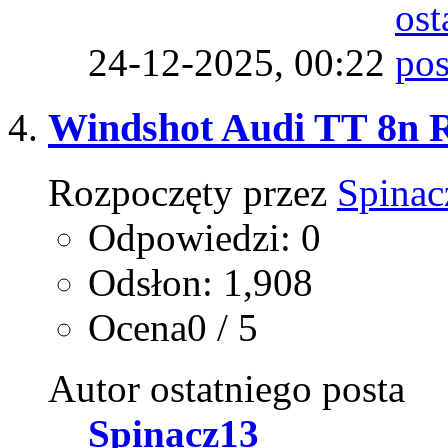
24-12-2025,
00:22
Windshot Audi TT 8n Ro
Rozpoczęty przez
Spinac
Odpowiedzi: 0
Odsłon: 1,908
Ocena0 / 5
Autor ostatniego posta
Spinacz13