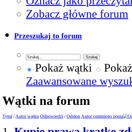
Oznacz jako przeczyta
Zobacz główne forum
Przeszukaj to forum
Pokaż wątki
Pokaż
Zaawansowane wyszu
Wątki na forum
Tytuł
/
Autor wątku
Odpowiedzi
/
Odsłon
Autor ostatniego posta
Kupię prawą kratkę zd