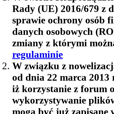
Rady (UE) 2016/679 z d
sprawie ochrony osób f
danych osobowych (RO
zmiany z którymi możn
regulaminie
W związku z nowelizac
od dnia 22 marca 2013 
iż korzystanie z forum 
wykorzystywanie plików
mogą być już zapisane w