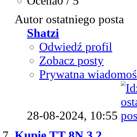
Ocena0 / 5
Autor ostatniego posta
Shatzi
Odwiedź profil
Zobacz posty
Prywatna wiadomoś
28-08-2024,
10:55
Kupie TT 8N 3.2