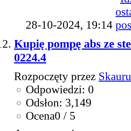
28-10-2024,
19:14
Kupię pompę abs ze ste
0224.4
Rozpoczęty przez
Skauru
Odpowiedzi: 0
Odsłon: 3,149
Ocena0 / 5