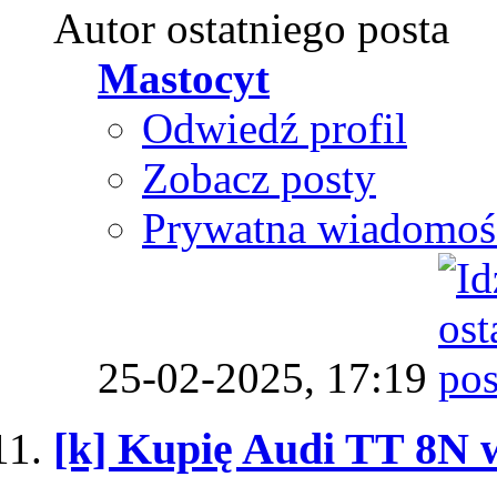
Autor ostatniego posta
Mastocyt
Odwiedź profil
Zobacz posty
Prywatna wiadomoś
25-02-2025,
17:19
[k] Kupię Audi TT 8N 