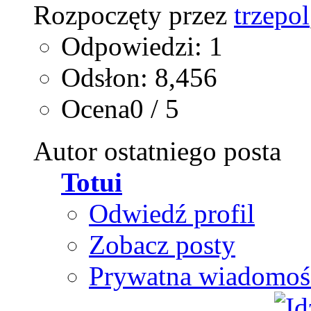
Rozpoczęty przez
trzepol
Odpowiedzi: 1
Odsłon: 8,456
Ocena0 / 5
Autor ostatniego posta
Totui
Odwiedź profil
Zobacz posty
Prywatna wiadomoś