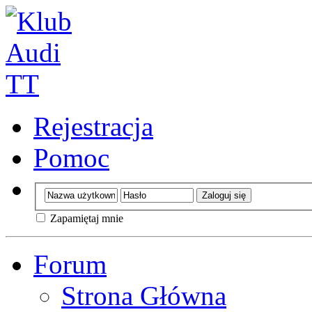
Rejestracja
Pomoc
Zapamiętaj mnie
Forum
Strona Główna