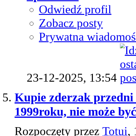
Odwiedź profil
Zobacz posty
Prywatna wiadomoś
23-12-2025,
13:54
Kupie zderzak przedni i
1999roku, nie może by
Rozpoczęty przez
Totui
,