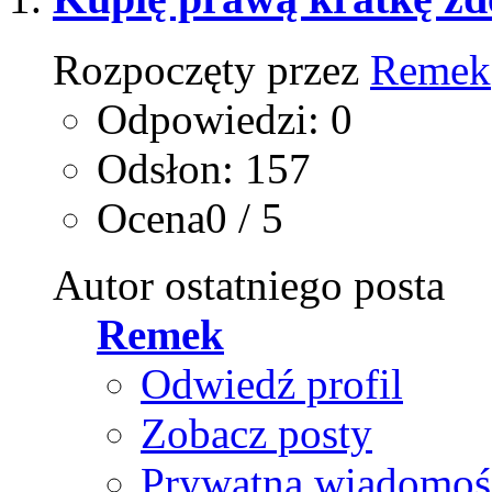
Rozpoczęty przez
Remek
Odpowiedzi: 0
Odsłon: 157
Ocena0 / 5
Autor ostatniego posta
Remek
Odwiedź profil
Zobacz posty
Prywatna wiadomoś