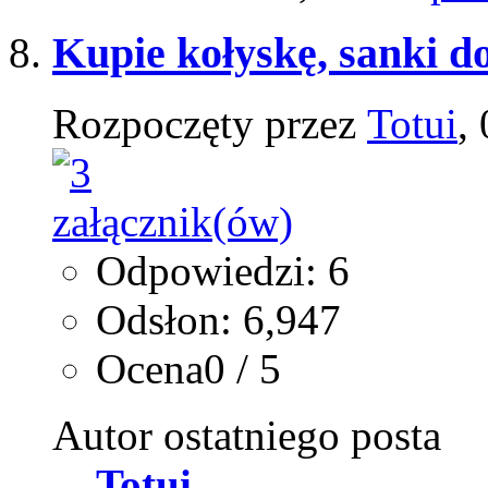
Kupie kołyskę, sanki d
Rozpoczęty przez
Totui
,
Odpowiedzi: 6
Odsłon: 6,947
Ocena0 / 5
Autor ostatniego posta
Totui