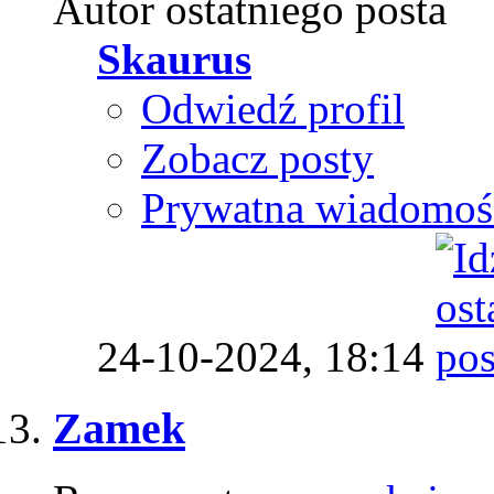
Autor ostatniego posta
Skaurus
Odwiedź profil
Zobacz posty
Prywatna wiadomoś
24-10-2024,
18:14
Zamek