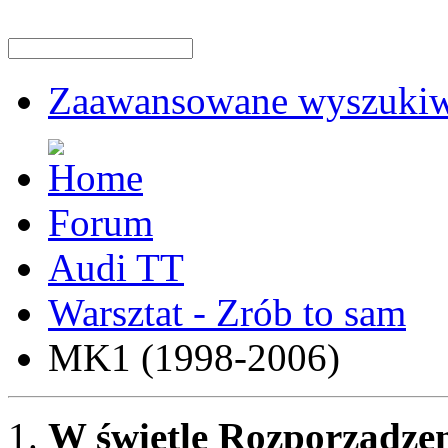
Zaawansowane wyszukiw
Forum
Audi TT
Warsztat - Zrób to sam
MK1 (1998-2006)
W świetle Rozporządzen