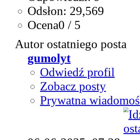
Odsłon: 29,569
Ocena0 / 5
Autor ostatniego posta
gumolyt
Odwiedź profil
Zobacz posty
Prywatna wiadomoś