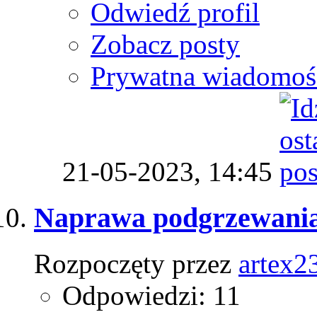
Odwiedź profil
Zobacz posty
Prywatna wiadomoś
21-05-2023,
14:45
Naprawa podgrzewania f
Rozpoczęty przez
artex2
Odpowiedzi: 11