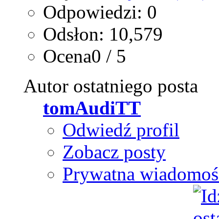
Odpowiedzi: 0
Odsłon: 10,579
Ocena0 / 5
Autor ostatniego posta
tomAudiTT
Odwiedź profil
Zobacz posty
Prywatna wiadomoś