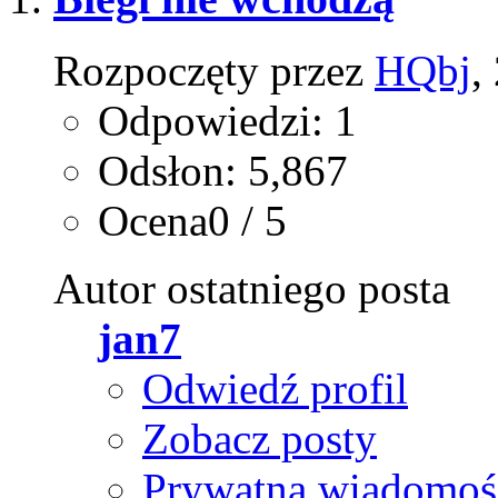
Rozpoczęty przez
HQbj
,
Odpowiedzi: 1
Odsłon: 5,867
Ocena0 / 5
Autor ostatniego posta
jan7
Odwiedź profil
Zobacz posty
Prywatna wiadomoś