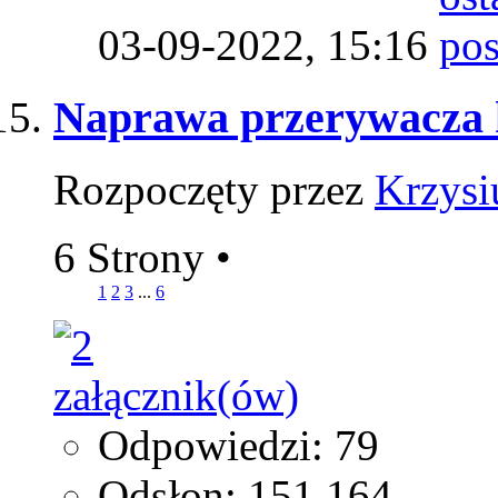
03-09-2022,
15:16
Naprawa przerywacza
Rozpoczęty przez
Krzysi
6 Strony
•
1
2
3
...
6
Odpowiedzi: 79
Odsłon: 151,164