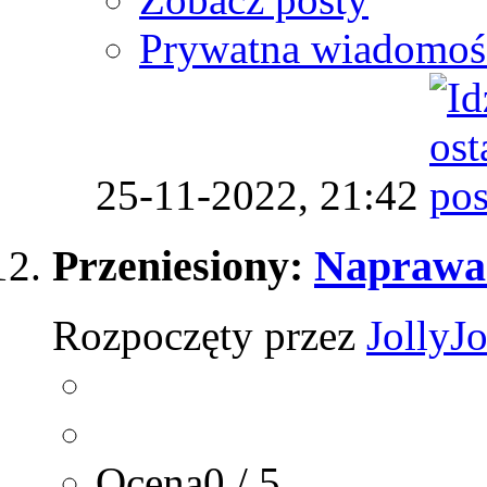
Prywatna wiadomoś
25-11-2022,
21:42
Przeniesiony:
Naprawa 
Rozpoczęty przez
JollyJ
Ocena0 / 5