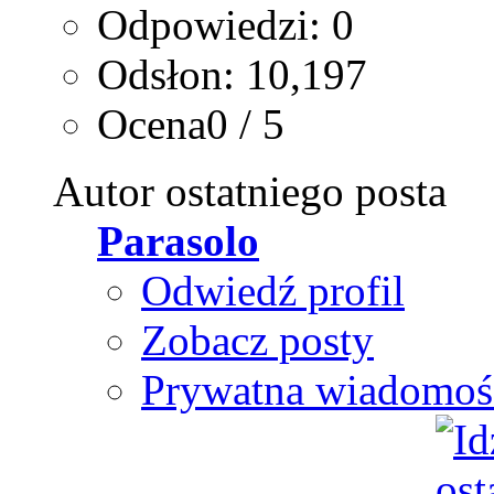
Odpowiedzi: 0
Odsłon: 10,197
Ocena0 / 5
Autor ostatniego posta
Parasolo
Odwiedź profil
Zobacz posty
Prywatna wiadomoś