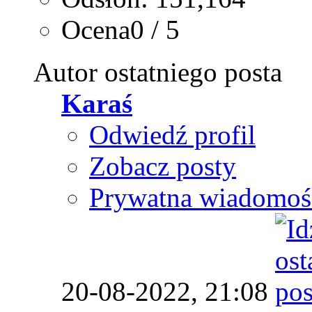
Ocena0 / 5
Autor ostatniego posta
Karaś
Odwiedź profil
Zobacz posty
Prywatna wiadomoś
20-08-2022,
21:08