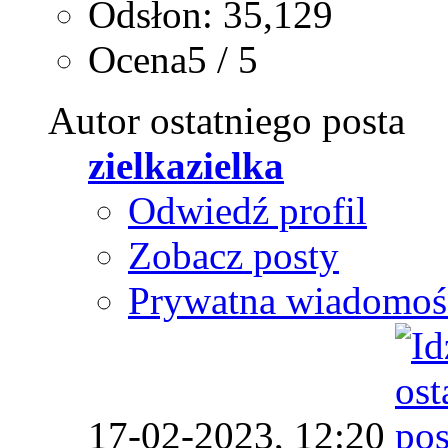
Odsłon: 35,129
Ocena5 / 5
Autor ostatniego posta
zielkazielka
Odwiedź profil
Zobacz posty
Prywatna wiadomoś
17-02-2023,
12:20