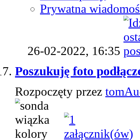
Prywatna wiadomoś
26-02-2022,
16:35
Poszukuję foto podłącz
Rozpoczęty przez
tomAu