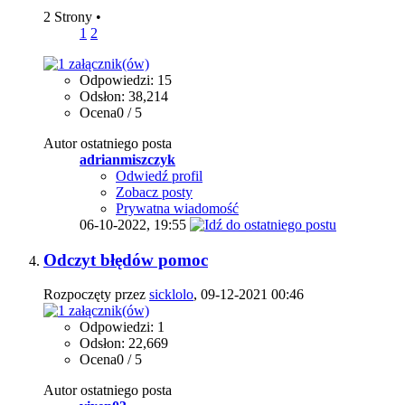
2 Strony
•
1
2
Odpowiedzi: 15
Odsłon: 38,214
Ocena0 / 5
Autor ostatniego posta
adrianmiszczyk
Odwiedź profil
Zobacz posty
Prywatna wiadomość
06-10-2022,
19:55
Odczyt błędów pomoc
Rozpoczęty przez
sicklolo
, 09-12-2021 00:46
Odpowiedzi: 1
Odsłon: 22,669
Ocena0 / 5
Autor ostatniego posta