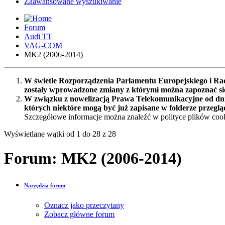
Zaawansowane wyszukiwanie
Forum
Audi TT
VAG-COM
MK2 (2006-2014)
W świetle Rozporządzenia Parlamentu Europejskiego i Rad
zostały wprowadzone zmiany z którymi można zapoznać s
W związku z nowelizacją Prawa Telekomunikacyjne od dnia
których niektóre mogą być już zapisane w folderze przeglą
Szczegółowe informacje można znaleźć w polityce plików cook
Wyświetlane wątki od 1 do 28 z 28
Forum:
MK2 (2006-2014)
Narzędzia forum
Oznacz jako przeczytany
Zobacz główne forum