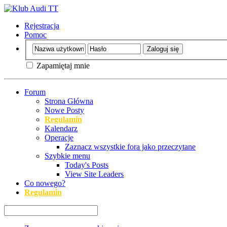
Rejestracja
Pomoc
Zapamiętaj mnie
Forum
Strona Główna
Nowe Posty
Regulamin
Kalendarz
Operacje
Zaznacz wszystkie fora jako przeczytane
Szybkie menu
Today's Posts
View Site Leaders
Co nowego?
Regulamin