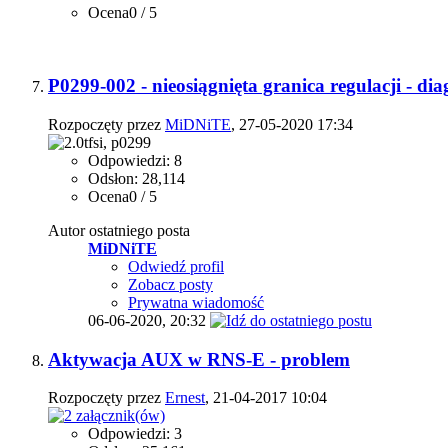
Ocena0 / 5
P0299-002 - nieosiągnięta granica regulacji - di
Rozpoczęty przez
MiDNiTE
, 27-05-2020 17:34
Odpowiedzi: 8
Odsłon: 28,114
Ocena0 / 5
Autor ostatniego posta
MiDNiTE
Odwiedź profil
Zobacz posty
Prywatna wiadomość
06-06-2020,
20:32
Aktywacja AUX w RNS-E - problem
Rozpoczęty przez
Ernest
, 21-04-2017 10:04
Odpowiedzi: 3