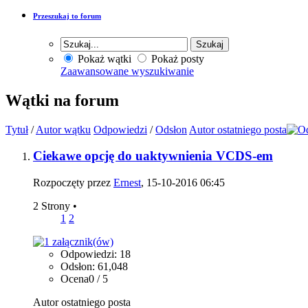
Przeszukaj to forum
Pokaż wątki
Pokaż posty
Zaawansowane wyszukiwanie
Wątki na forum
Tytuł
/
Autor wątku
Odpowiedzi
/
Odsłon
Autor ostatniego posta
Ciekawe opcję do uaktywnienia VCDS-em
Rozpoczęty przez
Ernest
, 15-10-2016 06:45
2 Strony
•
1
2
Odpowiedzi: 18
Odsłon: 61,048
Ocena0 / 5
Autor ostatniego posta