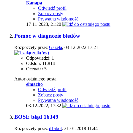
Kanapa
Odwiedź profil
Zobacz posty
Prywatna wiadomość
17-11-2023,
21:20
Pomoc w diagnozie błedów
Rozpoczęty przez
Gazela
, 03-12-2022 17:21
Odpowiedzi: 1
Odsłon: 11,814
Ocena0 / 5
Autor ostatniego posta
elmacho
Odwiedź profil
Zobacz posty
Prywatna wiadomość
03-12-2022,
17:32
BOSE błąd 16349
Rozpoczęty przez
d1abol
, 31-01-2018 11:44