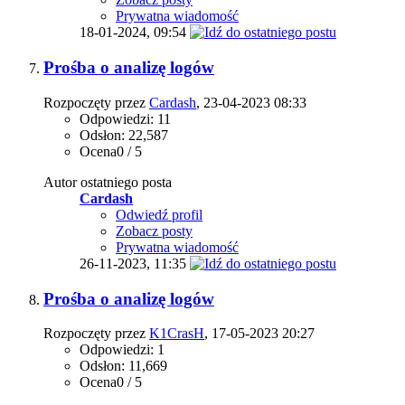
Prywatna wiadomość
18-01-2024,
09:54
Prośba o analizę logów
Rozpoczęty przez
Cardash
, 23-04-2023 08:33
Odpowiedzi: 11
Odsłon: 22,587
Ocena0 / 5
Autor ostatniego posta
Cardash
Odwiedź profil
Zobacz posty
Prywatna wiadomość
26-11-2023,
11:35
Prośba o analizę logów
Rozpoczęty przez
K1CrasH
, 17-05-2023 20:27
Odpowiedzi: 1
Odsłon: 11,669
Ocena0 / 5