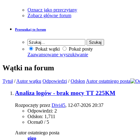
Oznacz jako przeczytany
Zobacz główne forum
Przeszukaj to forum
Pokaż wątki
Pokaż posty
Zaawansowane wyszukiwanie
Wątki na forum
Tytuł
/
Autor wątku
Odpowiedzi
/
Odsłon
Autor ostatniego posta
Analiza logów - brak mocy TT 225KM
Rozpoczęty przez
Divi45
, 12-07-2026 20:37
Odpowiedzi: 2
Odsłon: 1,711
Ocena0 / 5
Autor ostatniego posta
gigo