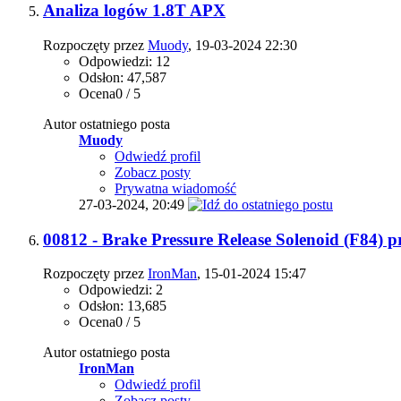
Analiza logów 1.8T APX
Rozpoczęty przez
Muody
, 19-03-2024 22:30
Odpowiedzi: 12
Odsłon: 47,587
Ocena0 / 5
Autor ostatniego posta
Muody
Odwiedź profil
Zobacz posty
Prywatna wiadomość
27-03-2024,
20:49
00812 - Brake Pressure Release Solenoid (F84) p
Rozpoczęty przez
IronMan
, 15-01-2024 15:47
Odpowiedzi: 2
Odsłon: 13,685
Ocena0 / 5
Autor ostatniego posta
IronMan
Odwiedź profil
Zobacz posty