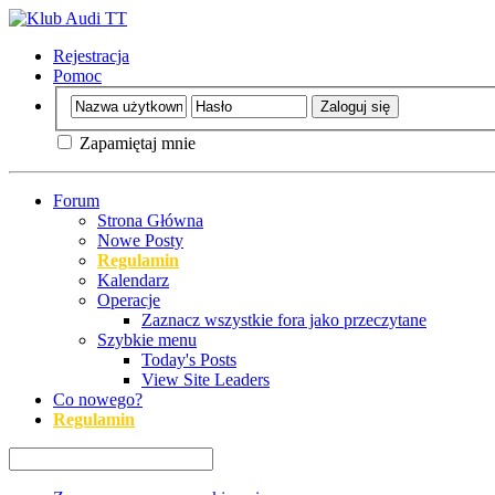
Rejestracja
Pomoc
Zapamiętaj mnie
Forum
Strona Główna
Nowe Posty
Regulamin
Kalendarz
Operacje
Zaznacz wszystkie fora jako przeczytane
Szybkie menu
Today's Posts
View Site Leaders
Co nowego?
Regulamin