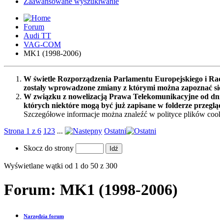
Zaawansowane wyszukiwanie
Forum
Audi TT
VAG-COM
MK1 (1998-2006)
W świetle Rozporządzenia Parlamentu Europejskiego i Rad
zostały wprowadzone zmiany z którymi można zapoznać s
W związku z nowelizacją Prawa Telekomunikacyjne od dnia
których niektóre mogą być już zapisane w folderze przeglą
Szczegółowe informacje można znaleźć w polityce plików cook
Strona 1 z 6
1
2
3
...
Ostatni
Skocz do strony
Wyświetlane wątki od 1 do 50 z 300
Forum:
MK1 (1998-2006)
Narzędzia forum