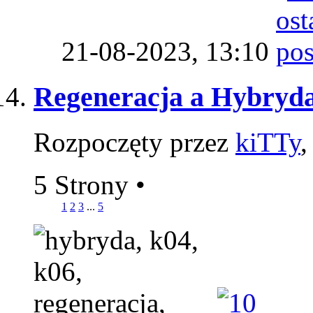
21-08-2023,
13:10
Regeneracja a Hybryd
Rozpoczęty przez
kiTTy
,
5 Strony
•
1
2
3
...
5