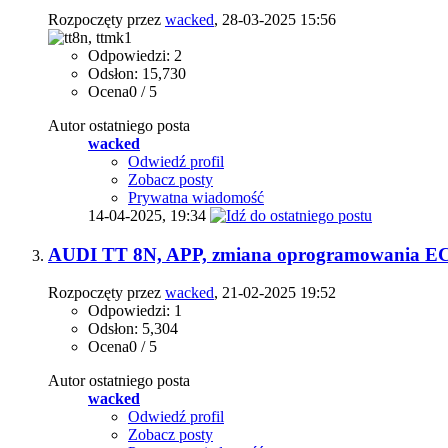
Rozpoczęty przez
wacked
, 28-03-2025 15:56
Odpowiedzi: 2
Odsłon: 15,730
Ocena0 / 5
Autor ostatniego posta
wacked
Odwiedź profil
Zobacz posty
Prywatna wiadomość
14-04-2025,
19:34
AUDI TT 8N, APP, zmiana oprogramowania E
Rozpoczęty przez
wacked
, 21-02-2025 19:52
Odpowiedzi: 1
Odsłon: 5,304
Ocena0 / 5
Autor ostatniego posta
wacked
Odwiedź profil
Zobacz posty