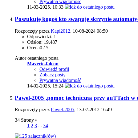
Prywatna wiadomość
11-03-2025,
10:33
Poszukuję kogoś kto swapuje skrzynie automat
Rozpoczęty przez
Kapi2012
, 10-08-2024 08:50
Odpowiedzi: 1
Odsłon: 19,487
Ocena0 / 5
Autor ostatniego posta
Maveric-falcon
Odwiedź profil
Zobacz posty
Prywatna wiadomość
14-02-2025,
15:24
Pawel-2005 ,pomoc techniczna przy auTTach w 
Rozpoczęty przez
Pawel-2005
, 13-07-2012 16:49
34 Strony
•
1
2
3
...
34