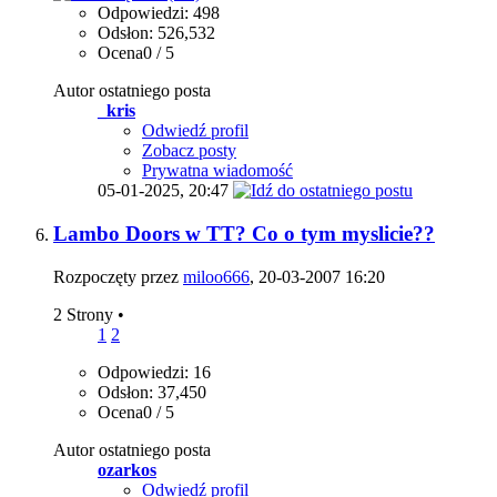
Odpowiedzi: 498
Odsłon: 526,532
Ocena0 / 5
Autor ostatniego posta
_kris
Odwiedź profil
Zobacz posty
Prywatna wiadomość
05-01-2025,
20:47
Lambo Doors w TT? Co o tym myslicie??
Rozpoczęty przez
miloo666
, 20-03-2007 16:20
2 Strony
•
1
2
Odpowiedzi: 16
Odsłon: 37,450
Ocena0 / 5
Autor ostatniego posta
ozarkos
Odwiedź profil