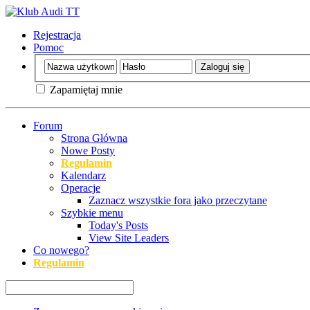
Rejestracja
Pomoc
Zapamiętaj mnie
Forum
Strona Główna
Nowe Posty
Regulamin
Kalendarz
Operacje
Zaznacz wszystkie fora jako przeczytane
Szybkie menu
Today's Posts
View Site Leaders
Co nowego?
Regulamin