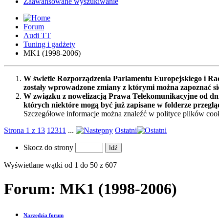
Zaawansowane wyszukiwanie
Forum
Audi TT
Tuning i gadżety
MK1 (1998-2006)
W świetle Rozporządzenia Parlamentu Europejskiego i Rad
zostały wprowadzone zmiany z którymi można zapoznać s
W związku z nowelizacją Prawa Telekomunikacyjne od dnia
których niektóre mogą być już zapisane w folderze przeglą
Szczegółowe informacje można znaleźć w polityce plików cook
Strona 1 z 13
1
2
3
11
...
Ostatni
Skocz do strony
Wyświetlane wątki od 1 do 50 z 607
Forum:
MK1 (1998-2006)
Narzędzia forum