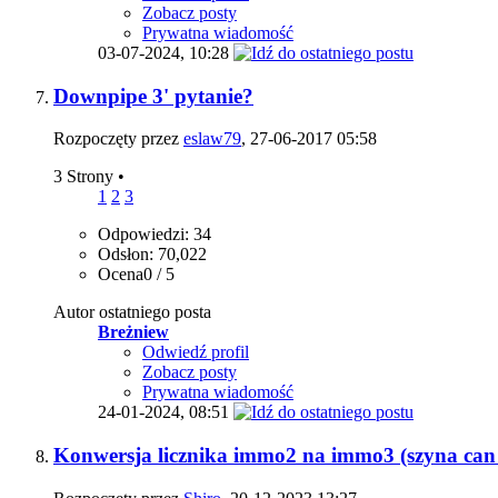
Zobacz posty
Prywatna wiadomość
03-07-2024,
10:28
Downpipe 3' pytanie?
Rozpoczęty przez
eslaw79
, 27-06-2017 05:58
3 Strony
•
1
2
3
Odpowiedzi: 34
Odsłon: 70,022
Ocena0 / 5
Autor ostatniego posta
Breżniew
Odwiedź profil
Zobacz posty
Prywatna wiadomość
24-01-2024,
08:51
Konwersja licznika immo2 na immo3 (szyna can