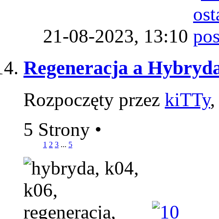
21-08-2023,
13:10
Regeneracja a Hybryd
Rozpoczęty przez
kiTTy
,
5 Strony
•
1
2
3
...
5