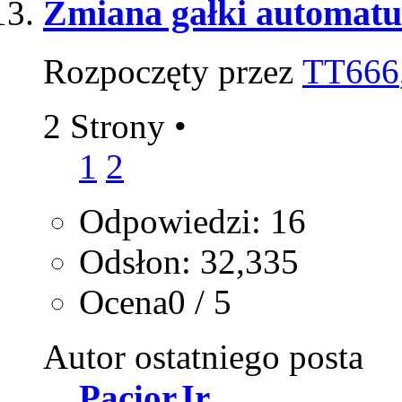
Zmiana gałki automatu 
Rozpoczęty przez
TT666
2 Strony
•
1
2
Odpowiedzi: 16
Odsłon: 32,335
Ocena0 / 5
Autor ostatniego posta
PaciorJr