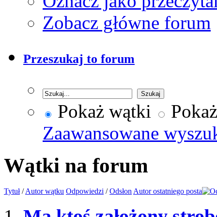
Oznacz jako przeczyta
Zobacz główne forum
Przeszukaj to forum
Pokaż wątki
Pokaż
Zaawansowane wyszu
Wątki na forum
Tytuł
/
Autor wątku
Odpowiedzi
/
Odsłon
Autor ostatniego posta
Ma ktoś założony strobo