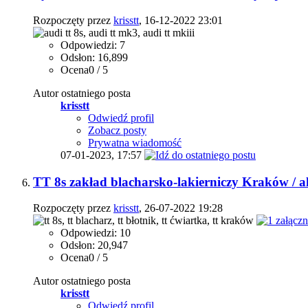
Rozpoczęty przez
krisstt
, 16-12-2022 23:01
Odpowiedzi: 7
Odsłon: 16,899
Ocena0 / 5
Autor ostatniego posta
krisstt
Odwiedź profil
Zobacz posty
Prywatna wiadomość
07-01-2023,
17:57
TT 8s zakład blacharsko-lakierniczy Kraków / 
Rozpoczęty przez
krisstt
, 26-07-2022 19:28
Odpowiedzi: 10
Odsłon: 20,947
Ocena0 / 5
Autor ostatniego posta
krisstt
Odwiedź profil