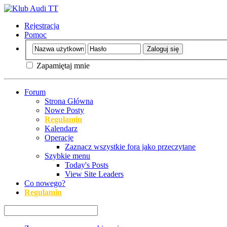
Rejestracja
Pomoc
Zapamiętaj mnie
Forum
Strona Główna
Nowe Posty
Regulamin
Kalendarz
Operacje
Zaznacz wszystkie fora jako przeczytane
Szybkie menu
Today's Posts
View Site Leaders
Co nowego?
Regulamin