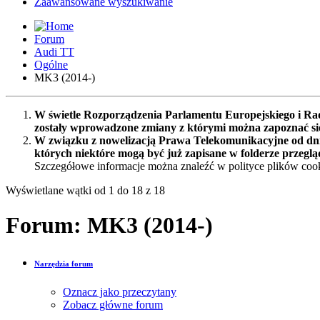
Zaawansowane wyszukiwanie
Forum
Audi TT
Ogólne
MK3 (2014-)
W świetle Rozporządzenia Parlamentu Europejskiego i Rad
zostały wprowadzone zmiany z którymi można zapoznać s
W związku z nowelizacją Prawa Telekomunikacyjne od dnia
których niektóre mogą być już zapisane w folderze przeglą
Szczegółowe informacje można znaleźć w polityce plików cook
Wyświetlane wątki od 1 do 18 z 18
Forum:
MK3 (2014-)
Narzędzia forum
Oznacz jako przeczytany
Zobacz główne forum