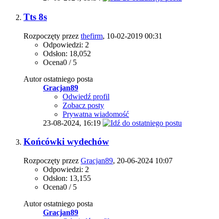
Tts 8s
Rozpoczęty przez
thefirm
, 10-02-2019 00:31
Odpowiedzi: 2
Odsłon: 18,052
Ocena0 / 5
Autor ostatniego posta
Gracjan89
Odwiedź profil
Zobacz posty
Prywatna wiadomość
23-08-2024,
16:19
Końcówki wydechów
Rozpoczęty przez
Gracjan89
, 20-06-2024 10:07
Odpowiedzi: 2
Odsłon: 13,155
Ocena0 / 5
Autor ostatniego posta
Gracjan89