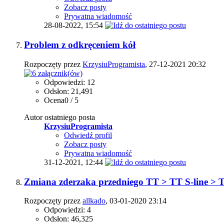
Zobacz posty
Prywatna wiadomość
28-08-2022,
15:54
Problem z odkręceniem kół
Rozpoczęty przez
KrzysiuProgramista
, 27-12-2021 20:32
Odpowiedzi: 12
Odsłon: 21,491
Ocena0 / 5
Autor ostatniego posta
KrzysiuProgramista
Odwiedź profil
Zobacz posty
Prywatna wiadomość
31-12-2021,
12:44
Zmiana zderzaka przedniego TT > TT S-line > 
Rozpoczęty przez
allkado
, 03-01-2020 23:14
Odpowiedzi: 4
Odsłon: 46,325