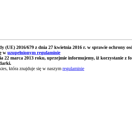
y (UE) 2016/679 z dnia 27 kwietnia 2016 r. w sprawie ochrony 
ię w
uzupełnionym regulaminie
 22 marca 2013 roku, uprzejmie informujemy, iż korzystanie z f
darki.
ies, która znajduje się w naszym
regulaminie