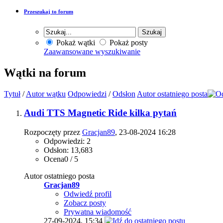
Przeszukaj to forum
Pokaż wątki
Pokaż posty
Zaawansowane wyszukiwanie
Wątki na forum
Tytuł
/
Autor wątku
Odpowiedzi
/
Odsłon
Autor ostatniego posta
Audi TTS Magnetic Ride kilka pytań
Rozpoczęty przez
Gracjan89
, 23-08-2024 16:28
Odpowiedzi: 2
Odsłon: 13,683
Ocena0 / 5
Autor ostatniego posta
Gracjan89
Odwiedź profil
Zobacz posty
Prywatna wiadomość
27-09-2024,
15:34