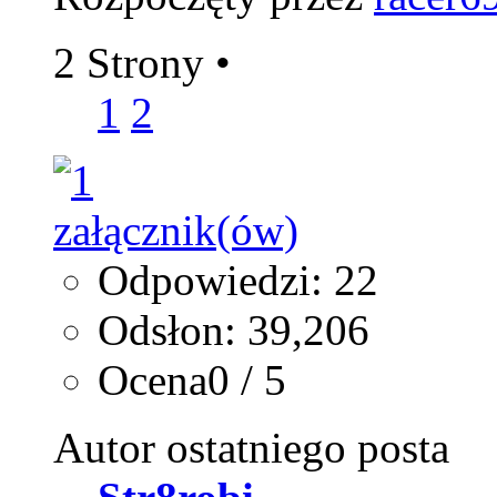
2 Strony
•
1
2
Odpowiedzi: 22
Odsłon: 39,206
Ocena0 / 5
Autor ostatniego posta