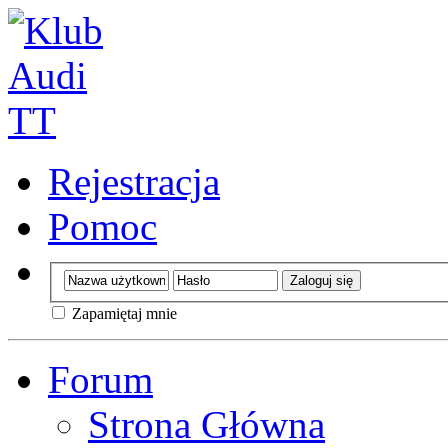
Rejestracja
Pomoc
Zapamiętaj mnie
Forum
Strona Główna