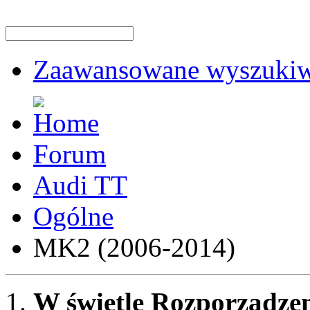
Zaawansowane wyszukiw
Forum
Audi TT
Ogólne
MK2 (2006-2014)
W świetle Rozporządzen