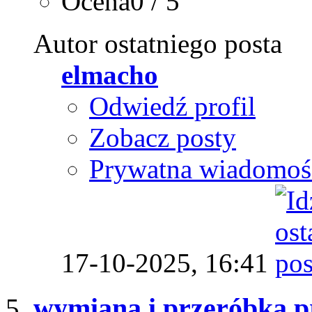
Ocena0 / 5
Autor ostatniego posta
elmacho
Odwiedź profil
Zobacz posty
Prywatna wiadomoś
17-10-2025,
16:41
wymiana i przeróbka p