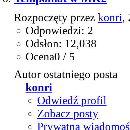
Rozpoczęty przez
konri
,
Odpowiedzi: 2
Odsłon: 12,038
Ocena0 / 5
Autor ostatniego posta
konri
Odwiedź profil
Zobacz posty
Prywatna wiadomoś