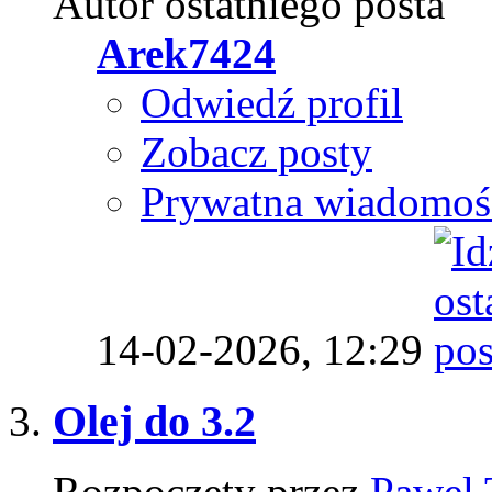
Autor ostatniego posta
Arek7424
Odwiedź profil
Zobacz posty
Prywatna wiadomoś
14-02-2026,
12:29
Olej do 3.2
Rozpoczęty przez
Pawel