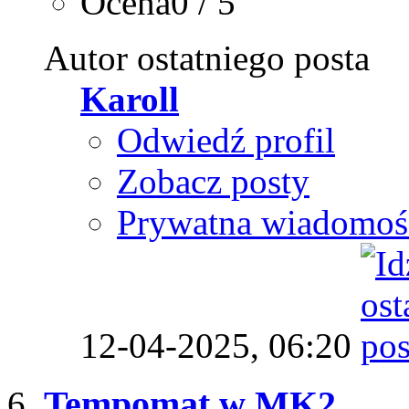
Ocena0 / 5
Autor ostatniego posta
Karoll
Odwiedź profil
Zobacz posty
Prywatna wiadomoś
12-04-2025,
06:20
Tempomat w MK2