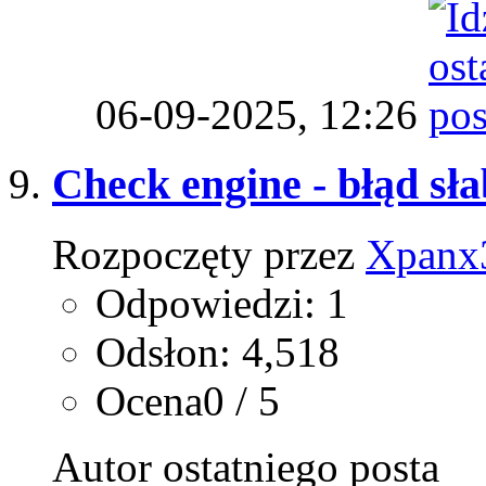
06-09-2025,
12:26
Check engine - błąd sł
Rozpoczęty przez
Xpanx
Odpowiedzi: 1
Odsłon: 4,518
Ocena0 / 5
Autor ostatniego posta