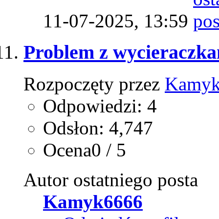
11-07-2025,
13:59
Problem z wycieraczka
Rozpoczęty przez
Kamyk
Odpowiedzi: 4
Odsłon: 4,747
Ocena0 / 5
Autor ostatniego posta
Kamyk6666