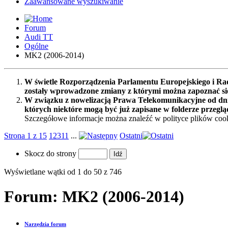
Zaawansowane wyszukiwanie
Forum
Audi TT
Ogólne
MK2 (2006-2014)
W świetle Rozporządzenia Parlamentu Europejskiego i Rad
zostały wprowadzone zmiany z którymi można zapoznać s
W związku z nowelizacją Prawa Telekomunikacyjne od dnia
których niektóre mogą być już zapisane w folderze przeglą
Szczegółowe informacje można znaleźć w polityce plików cook
Strona 1 z 15
1
2
3
11
...
Ostatni
Skocz do strony
Wyświetlane wątki od 1 do 50 z 746
Forum:
MK2 (2006-2014)
Narzędzia forum