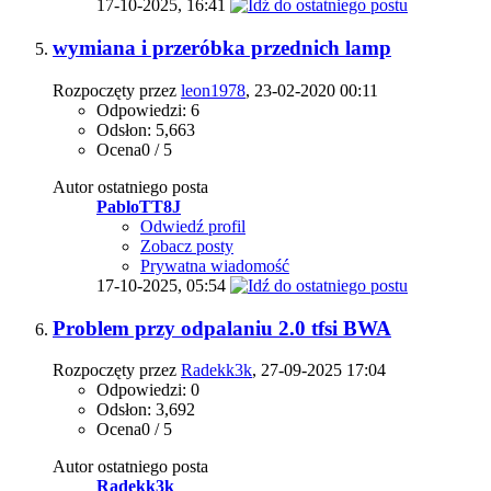
17-10-2025,
16:41
wymiana i przeróbka przednich lamp
Rozpoczęty przez
leon1978
, 23-02-2020 00:11
Odpowiedzi: 6
Odsłon: 5,663
Ocena0 / 5
Autor ostatniego posta
PabloTT8J
Odwiedź profil
Zobacz posty
Prywatna wiadomość
17-10-2025,
05:54
Problem przy odpalaniu 2.0 tfsi BWA
Rozpoczęty przez
Radekk3k
, 27-09-2025 17:04
Odpowiedzi: 0
Odsłon: 3,692
Ocena0 / 5
Autor ostatniego posta
Radekk3k