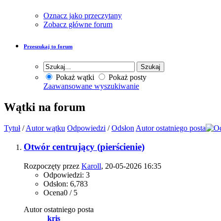
Oznacz jako przeczytany
Zobacz główne forum
Przeszukaj to forum
Pokaż wątki
Pokaż posty
Zaawansowane wyszukiwanie
Wątki na forum
Tytuł
/
Autor wątku
Odpowiedzi
/
Odsłon
Autor ostatniego posta
Otwór centrujący (pierścienie)
Rozpoczęty przez
Karoll
, 20-05-2026 16:35
Odpowiedzi: 3
Odsłon: 6,783
Ocena0 / 5
Autor ostatniego posta
_kris