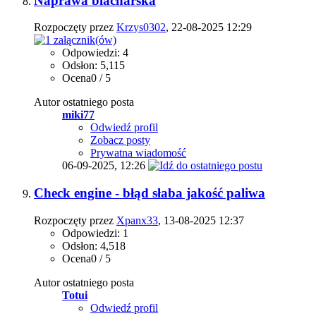
Naprawa blacharska
Rozpoczęty przez
Krzys0302
, 22-08-2025 12:29
Odpowiedzi: 4
Odsłon: 5,115
Ocena0 / 5
Autor ostatniego posta
miki77
Odwiedź profil
Zobacz posty
Prywatna wiadomość
06-09-2025,
12:26
Check engine - błąd słaba jakość paliwa
Rozpoczęty przez
Xpanx33
, 13-08-2025 12:37
Odpowiedzi: 1
Odsłon: 4,518
Ocena0 / 5
Autor ostatniego posta
Totui
Odwiedź profil