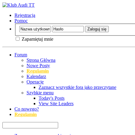
Rejestracja
Pomoc
Zapamiętaj mnie
Forum
Strona Główna
Nowe Posty
Regulamin
Kalendarz
Operacje
Zaznacz wszystkie fora jako przeczytane
Szybkie menu
Today's Posts
View Site Leaders
Co nowego?
Regulamin