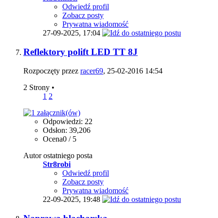
Odwiedź profil
Zobacz posty
Prywatna wiadomość
27-09-2025,
17:04
Reflektory polift LED TT 8J
Rozpoczęty przez
racer69
, 25-02-2016 14:54
2 Strony
•
1
2
Odpowiedzi: 22
Odsłon: 39,206
Ocena0 / 5
Autor ostatniego posta
Str8robi
Odwiedź profil
Zobacz posty
Prywatna wiadomość
22-09-2025,
19:48