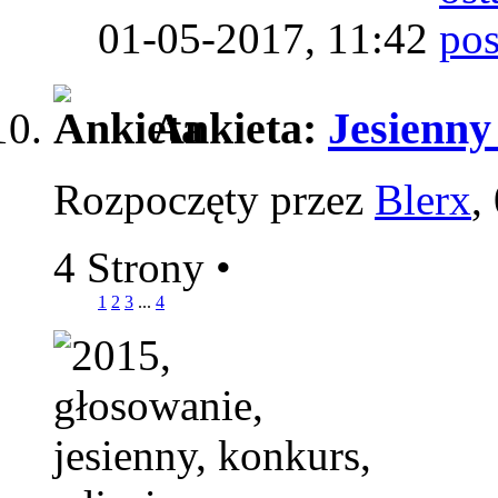
01-05-2017,
11:42
Ankieta:
Jesienn
Rozpoczęty przez
Blerx
,
4 Strony
•
1
2
3
...
4