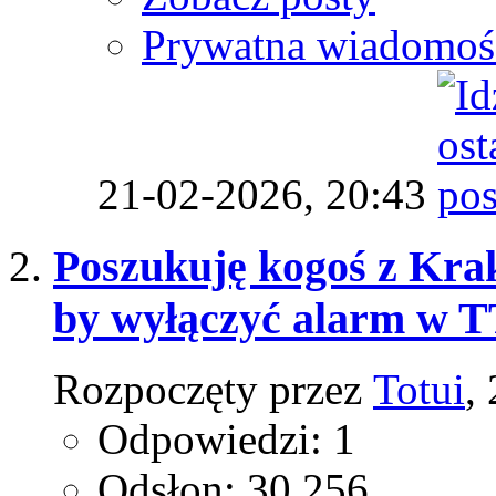
Prywatna wiadomoś
21-02-2026,
20:43
Poszukuję kogoś z Krak
by wyłączyć alarm w T
Rozpoczęty przez
Totui
,
Odpowiedzi: 1
Odsłon: 30,256