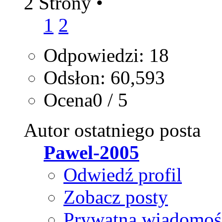
2 Strony
•
1
2
Odpowiedzi: 18
Odsłon: 60,593
Ocena0 / 5
Autor ostatniego posta
Pawel-2005
Odwiedź profil
Zobacz posty
Prywatna wiadomoś