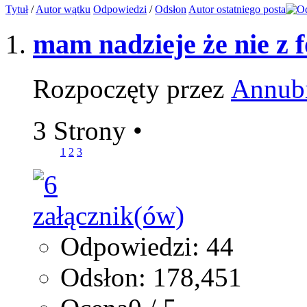
Tytuł
/
Autor wątku
Odpowiedzi
/
Odsłon
Autor ostatniego posta
mam nadzieje że nie z fo
Rozpoczęty przez
Annub
3 Strony
•
1
2
3
Odpowiedzi: 44
Odsłon: 178,451