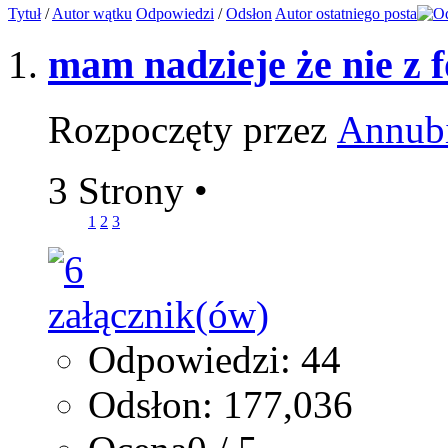
Tytuł
/
Autor wątku
Odpowiedzi
/
Odsłon
Autor ostatniego posta
mam nadzieje że nie z fo
Rozpoczęty przez
Annub
3 Strony
•
1
2
3
Odpowiedzi: 44
Odsłon: 177,036