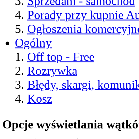
Sprzedam - samochód
Porady przy kupnie A
Ogłoszenia komercyjn
Ogólny
Off top - Free
Rozrywka
Błędy, skargi, komuni
Kosz
Opcje wyświetlania wątk