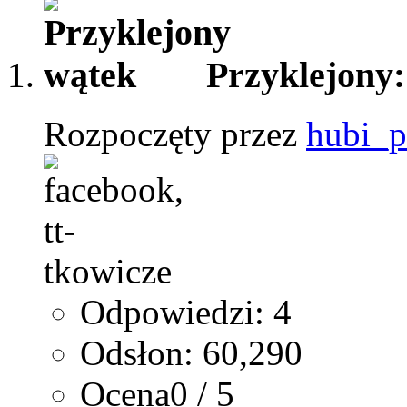
Przyklejony
Rozpoczęty przez
hubi_p
Odpowiedzi: 4
Odsłon: 60,290
Ocena0 / 5