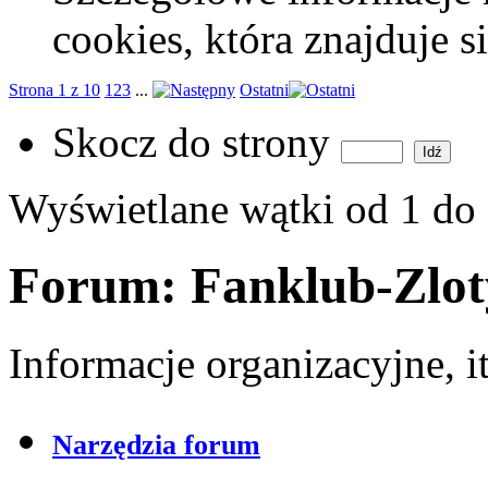
cookies, która znajduje 
Strona 1 z 10
1
2
3
...
Ostatni
Skocz do strony
Wyświetlane wątki od 1 do
Forum:
Fanklub-Zlo
Informacje organizacyjne, i
Narzędzia forum