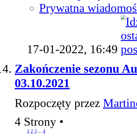
Prywatna wiadomoś
17-01-2022,
16:49
Zakończenie sezonu Au
03.10.2021
Rozpoczęty przez
Marti
4 Strony
•
1
2
3
...
4