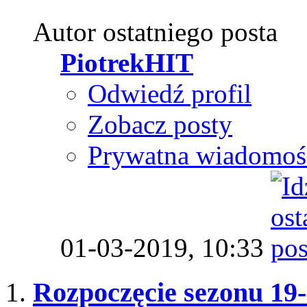
Autor ostatniego posta
PiotrekHIT
Odwiedź profil
Zobacz posty
Prywatna wiadomoś
01-03-2019,
10:33
Rozpoczęcie sezonu 19-