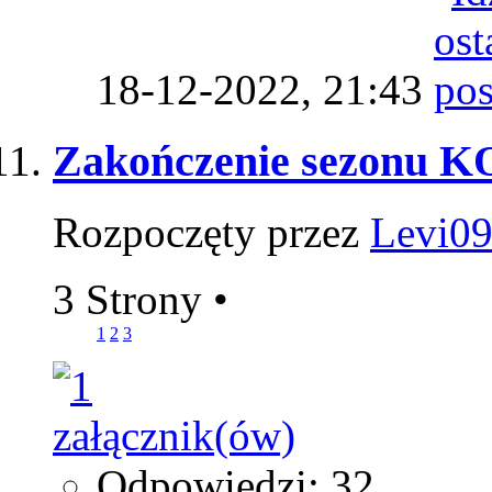
18-12-2022,
21:43
Zakończenie sezonu K
Rozpoczęty przez
Levi0
3 Strony
•
1
2
3
Odpowiedzi: 32