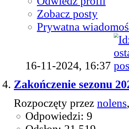
Odwiedź profil
Zobacz posty
Prywatna wiadomoś
16-11-2024,
16:37
Zakończenie sezonu 2
Rozpoczęty przez
nolens
Odpowiedzi: 9
Odsłon: 21,519