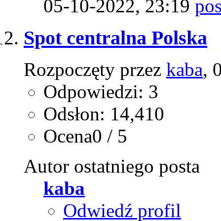
05-10-2022,
23:19
Spot centralna Polska
Rozpoczęty przez
kaba
, 
Odpowiedzi: 3
Odsłon: 14,410
Ocena0 / 5
Autor ostatniego posta
kaba
Odwiedź profil