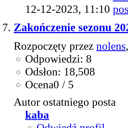
12-12-2023,
11:10
Zakończenie sezonu 20
Rozpoczęty przez
nolens
Odpowiedzi: 8
Odsłon: 18,508
Ocena0 / 5
Autor ostatniego posta
kaba
Odwiedź profil