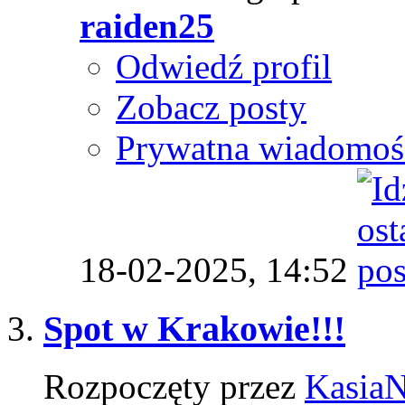
raiden25
Odwiedź profil
Zobacz posty
Prywatna wiadomoś
18-02-2025,
14:52
Spot w Krakowie!!!
Rozpoczęty przez
Kasia