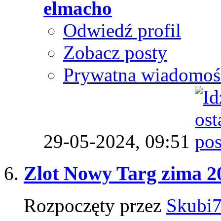
elmacho
Odwiedź profil
Zobacz posty
Prywatna wiadomoś
29-05-2024,
09:51
Zlot Nowy Targ zima 2
Rozpoczęty przez
Skubi