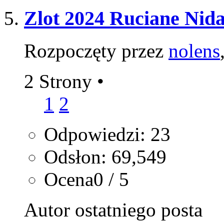
Zlot 2024 Ruciane Nida
Rozpoczęty przez
nolens
2 Strony
•
1
2
Odpowiedzi: 23
Odsłon: 69,549
Ocena0 / 5
Autor ostatniego posta