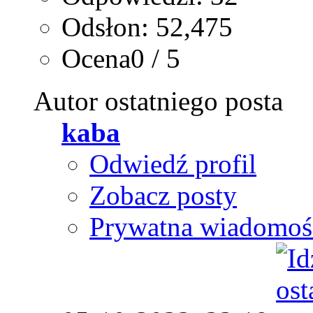
Odsłon: 52,475
Ocena0 / 5
Autor ostatniego posta
kaba
Odwiedź profil
Zobacz posty
Prywatna wiadomoś