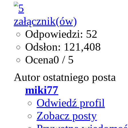
Odpowiedzi: 52
Odsłon: 121,408
Ocena0 / 5
Autor ostatniego posta
miki77
Odwiedź profil
Zobacz posty