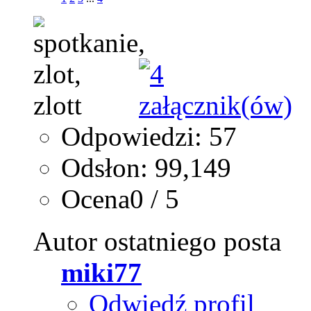
Odpowiedzi: 57
Odsłon: 99,149
Ocena0 / 5
Autor ostatniego posta
miki77
Odwiedź profil