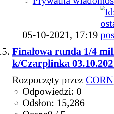
Prywatna wiadomoś
05-10-2021,
17:19
Finałowa runda 1/4 mil
k/Czarplinka 03.10.202
Rozpoczęty przez
CORN
Odpowiedzi: 0
Odsłon: 15,286