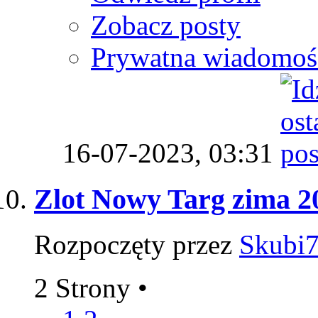
Zobacz posty
Prywatna wiadomoś
16-07-2023,
03:31
Zlot Nowy Targ zima 2
Rozpoczęty przez
Skubi
2 Strony
•