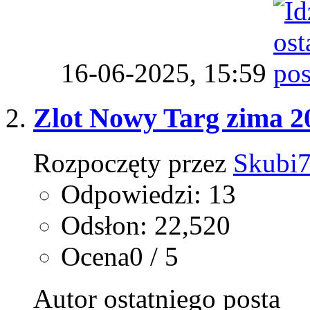
16-06-2025,
15:59
Zlot Nowy Targ zima 2
Rozpoczęty przez
Skubi
Odpowiedzi: 13
Odsłon: 22,520
Ocena0 / 5
Autor ostatniego posta