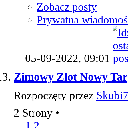
Zobacz posty
Prywatna wiadomoś
05-09-2022,
09:01
Zimowy Zlot Nowy Tar
Rozpoczęty przez
Skubi
2 Strony
•
1
2