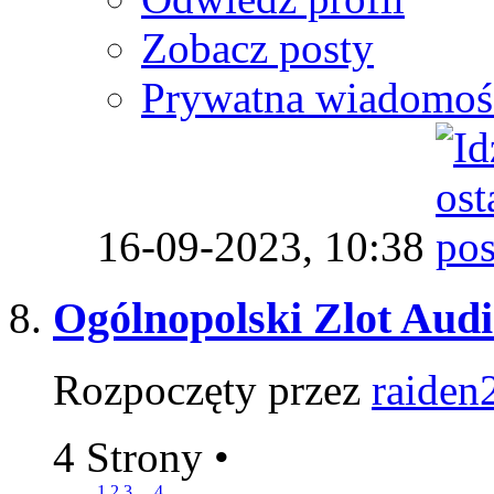
Zobacz posty
Prywatna wiadomoś
16-09-2023,
10:38
Ogólnopolski Zlot Au
Rozpoczęty przez
raiden
4 Strony
•
1
2
3
...
4