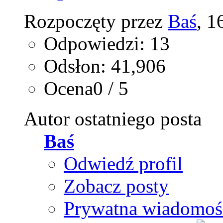
Rozpoczęty przez
Baś
, 1
Odpowiedzi: 13
Odsłon: 41,906
Ocena0 / 5
Autor ostatniego posta
Baś
Odwiedź profil
Zobacz posty
Prywatna wiadomoś