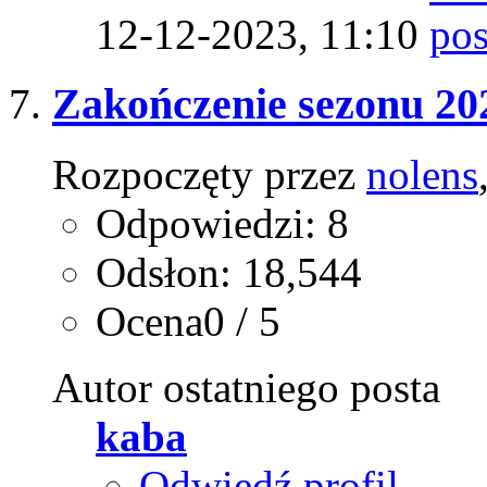
12-12-2023,
11:10
Zakończenie sezonu 20
Rozpoczęty przez
nolens
Odpowiedzi: 8
Odsłon: 18,544
Ocena0 / 5
Autor ostatniego posta
kaba
Odwiedź profil