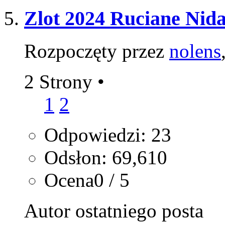
Zlot 2024 Ruciane Nida
Rozpoczęty przez
nolens
2 Strony
•
1
2
Odpowiedzi: 23
Odsłon: 69,610
Ocena0 / 5
Autor ostatniego posta