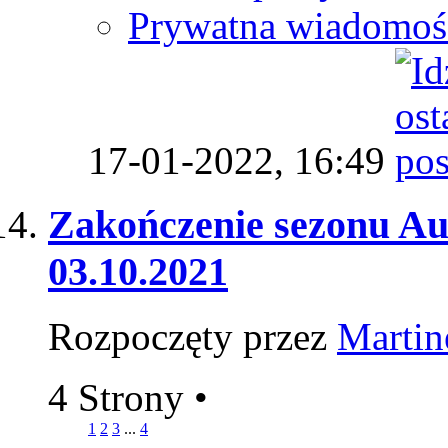
Prywatna wiadomoś
17-01-2022,
16:49
Zakończenie sezonu Au
03.10.2021
Rozpoczęty przez
Marti
4 Strony
•
1
2
3
...
4