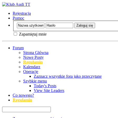
Rejestracja
Pomoc
Zapamiętaj mnie
Forum
Strona Główna
Nowe Posty
Regulamin
Kalendarz
Operacje
Zaznacz wszystkie fora jako przeczytane
Szybkie menu
Today's Posts
View Site Leaders
Co nowego?
Regulamin