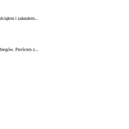
ciąłem i załatałem...
iegów. Pierścien z...