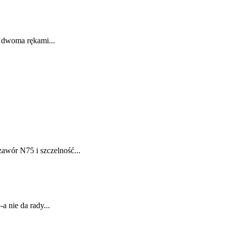
y dwoma rękami...
awór N75 i szczelność...
a nie da rady...