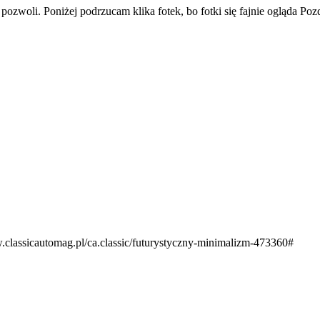
ozwoli. Poniżej podrzucam klika fotek, bo fotki się fajnie ogląda Pozd
ww.classicautomag.pl/ca.classic/futurystyczny-minimalizm-473360#