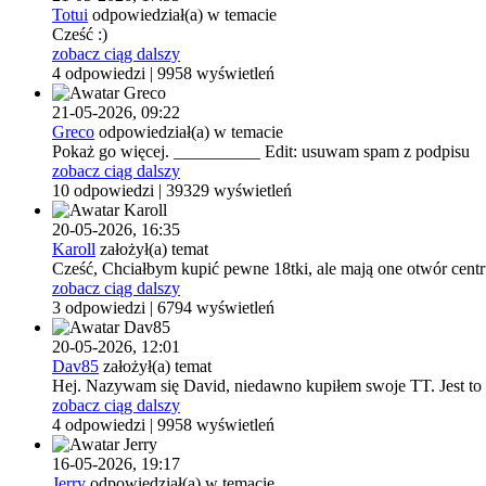
Totui
odpowiedział(a) w temacie
Cześć :)
zobacz ciąg dalszy
4 odpowiedzi | 9958 wyświetleń
21-05-2026,
09:22
Greco
odpowiedział(a) w temacie
Pokaż go więcej. __________ Edit: usuwam spam z podpisu
zobacz ciąg dalszy
10 odpowiedzi | 39329 wyświetleń
20-05-2026,
16:35
Karoll
założył(a) temat
Cześć, Chciałbym kupić pewne 18tki, ale mają one otwór centru
zobacz ciąg dalszy
3 odpowiedzi | 6794 wyświetleń
20-05-2026,
12:01
Dav85
założył(a) temat
Hej. Nazywam się David, niedawno kupiłem swoje TT. Jest to r
zobacz ciąg dalszy
4 odpowiedzi | 9958 wyświetleń
16-05-2026,
19:17
Jerry
odpowiedział(a) w temacie